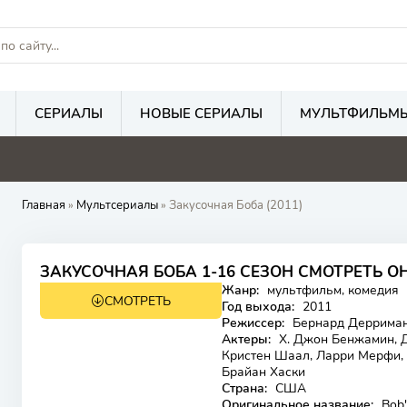
СЕРИАЛЫ
НОВЫЕ СЕРИАЛЫ
МУЛЬТФИЛЬМ
Главная
»
Мультсериалы
» Закусочная Боба (2011)
7.2
8.2
ЗАКУСОЧНАЯ БОБА 1-16 СЕЗОН СМОТРЕТЬ 
Жанр:
мультфильм, комедия
СМОТРЕТЬ
18+
Год выхода:
2011
Режиссер:
Бернард Дерриман,
Актеры:
Х. Джон Бенжамин, 
Кристен Шаал, Ларри Мерфи, 
Брайан Хаски
Страна:
США
Оригинальное название:
Bob'