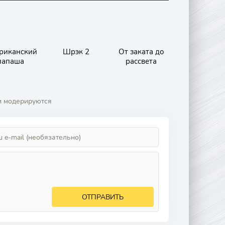
риканский
Шрэк 2
От заката до
папаша
рассвета
и модерируются
ОТПРАВИТЬ