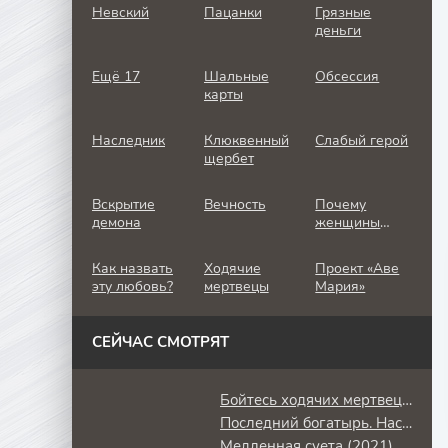
Невский
Пацанки
Грязные
деньги
Ещё 17
Шальные
Обсессия
карты
Наследник
Клюквенный
Слабый герой
щербет
Вскрытие
Вечность
Почему
демона
женщины
убивают
Как назвать
Ходячие
Проект «Аве
эту любовь?
мертвецы
Мария»
СЕЙЧАС СМОТРЯТ
Бойтесь ходячих мертвецов: Мертвецы под водой (2022)
Последний богатырь. Наследие (2024)
Медленная суета (2021)