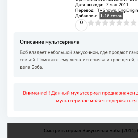
Дата выхода:
7 мая 2011
Перевод:
TVShows, Eng.Origina
Добавлен:
1-16 сезон
0
1
2
3
4
0
5
6
7
8
9
10
Описание мультсериала
Боб владеет небольшой закусочной, где продают гам
семьей. Помогают ему жена-истеричка и трое детей
дела Боба.
Внимание!!! Данный мультсериал предназначен д
мультсериале может содержаться 
Смотреть сериал Закусочная Боба (2011) 