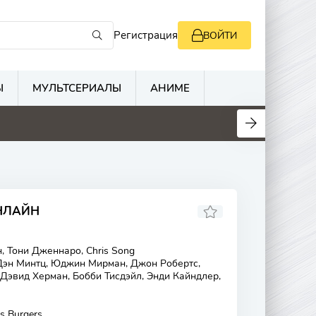
Регистрация
ВОЙТИ
Ы
МУЛЬТСЕРИАЛЫ
АНИМЕ
ОНЛАЙН
 Тони Дженнаро, Chris Song
Дэн Минтц, Юджин Мирман, Джон Робертс,
Дэвид Херман, Бобби Тисдэйл, Энди Кайндлер,
s Burgers