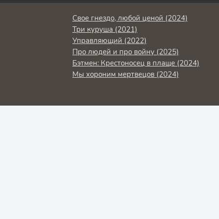
Свое гнездо, любой ценой (2024)
Три куруша (2021)
Управляющий (2022)
Про людей и про войну (2025)
Бэтмен: Крестоносец в плаще (2024)
Мы хороним мертвецов (2024)