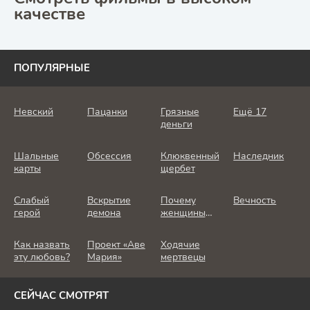
качестве
ПОПУЛЯРНЫЕ
Невский
Пацанки
Грязные
Ещё 17
деньги
Шальные
Обсессия
Клюквенный
Наследник
карты
щербет
Слабый
Вскрытие
Почему
Вечность
герой
демона
женщины
убивают
Как назвать
Проект «Аве
Ходячие
эту любовь?
Мария»
мертвецы
СЕЙЧАС СМОТРЯТ