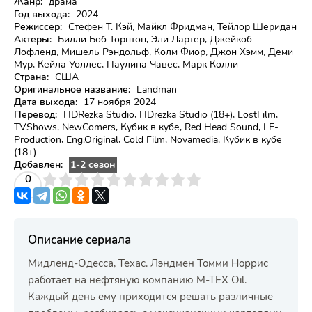
Жанр:
драма
Год выхода:
2024
Режиссер:
Стефен Т. Кэй, Майкл Фридман, Тейлор Шеридан
Актеры:
Билли Боб Торнтон, Эли Лартер, Джейкоб
Лофленд, Мишель Рэндольф, Колм Фиор, Джон Хэмм, Деми
Мур, Кейла Уоллес, Паулина Чавес, Марк Колли
Страна:
США
Оригинальное название:
Landman
Дата выхода:
17 ноября 2024
Перевод:
HDRezka Studio, HDrezka Studio (18+), LostFilm,
TVShows, NewComers, Кубик в кубе, Red Head Sound, LE-
Production, Eng.Original, Cold Film, Novamedia, Кубик в кубе
(18+)
Добавлен:
1-2 сезон
3
4
0
5
6
7
8
9
10
Описание сериала
Мидленд-Одесса, Техас. Лэндмен Томми Норрис
работает на нефтяную компанию M-TEX Oil.
Каждый день ему приходится решать различные