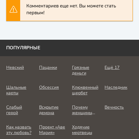
Комментариев еще нет. Вы можете стать
первым!
ПОПУЛЯРНЫЕ
Невский
Пацанки
Грязные
Ещё 17
деньги
Шальные
Обсессия
Клюквенный
Наследник
карты
щербет
Слабый
Вскрытие
Почему
Вечность
герой
демона
женщины
убивают
Как назвать
Проект «Аве
Ходячие
эту любовь?
Мария»
мертвецы