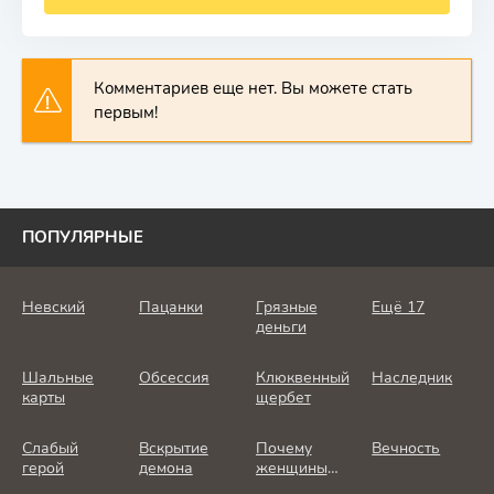
Комментариев еще нет. Вы можете стать
первым!
ПОПУЛЯРНЫЕ
Невский
Пацанки
Грязные
Ещё 17
деньги
Шальные
Обсессия
Клюквенный
Наследник
карты
щербет
Слабый
Вскрытие
Почему
Вечность
герой
демона
женщины
убивают