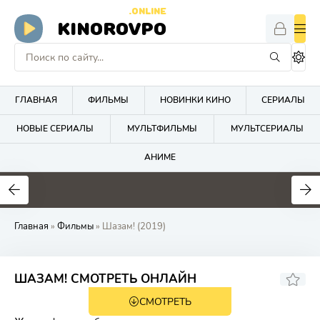
.ONLINE
KINOROVPO
ГЛАВНАЯ
ФИЛЬМЫ
НОВИНКИ КИНО
СЕРИАЛЫ
НОВЫЕ СЕРИАЛЫ
МУЛЬТФИЛЬМЫ
МУЛЬТСЕРИАЛЫ
АНИМЕ
Главная
»
Фильмы
» Шазам! (2019)
6.6
70
ШАЗАМ! СМОТРЕТЬ ОНЛАЙН
СМОТРЕТЬ
12+
HD