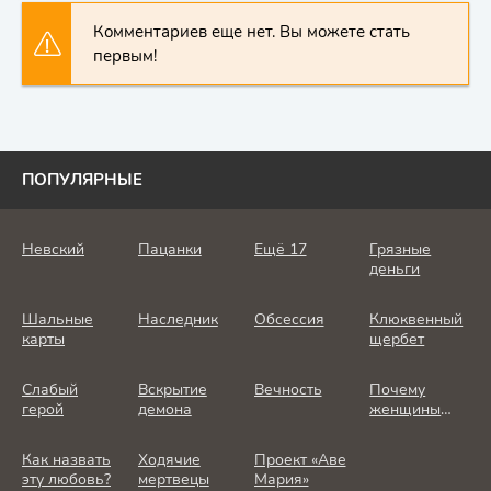
Комментариев еще нет. Вы можете стать
первым!
ПОПУЛЯРНЫЕ
Невский
Пацанки
Ещё 17
Грязные
деньги
Шальные
Наследник
Обсессия
Клюквенный
карты
щербет
Слабый
Вскрытие
Вечность
Почему
герой
демона
женщины
убивают
Как назвать
Ходячие
Проект «Аве
эту любовь?
мертвецы
Мария»