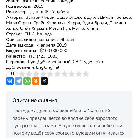
Жанр:
фэнтези, боевик, комедия
Год выхода:
2019
Режиссер:
Дэвид Ф. Сандберг
Актеры:
Закари Ливай, Эшер Энджел, Джек Дилан Грейзер,
Марк Стронг, Грейс Кэролайн Карри, Адам Броди, Джимон
Хонсу, Фэйт Херман, Миган Гуд, Мишель Борт
Страна:
США, Канада
Оригинальное название:
Shazam!
Дата выхода:
4 апреля 2019
Бюджет ленты:
$100 000 000
Качество:
HD (720, 1080)
Перевод:
Рус. Дублированный, СВ Студия, Укр.
Дубльований, Eng.Original
3
4
0
5
6
7
8
9
10
Описание фильма
Благодаря древнему волшебнику 14-летний
парень превращается во вполне себе взрослого
супергероя Шазама. В душе он остается ребенком,
поэтому ведёт себя соответствующе и оттягивается