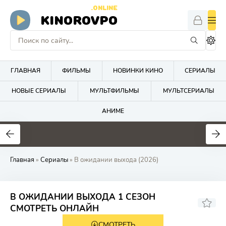
.ONLINE
KINOROVPO
ГЛАВНАЯ
ФИЛЬМЫ
НОВИНКИ КИНО
СЕРИАЛЫ
НОВЫЕ СЕРИАЛЫ
МУЛЬТФИЛЬМЫ
МУЛЬТСЕРИАЛЫ
АНИМЕ
Главная
»
Сериалы
» В ожидании выхода (2026)
В ОЖИДАНИИ ВЫХОДА 1 СЕЗОН
7.8
СМОТРЕТЬ ОНЛАЙН
СМОТРЕТЬ