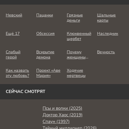
Невский
Пацанки
Грязные
Шальные
деньги
карты
Ещё 17
Обсессия
Клюквенный
Наследник
щербет
Слабый
Вскрытие
Почему
Вечность
герой
демона
женщины
убивают
Как назвать
Проект «Аве
Ходячие
эту любовь?
Мария»
мертвецы
СЕЙЧАС СМОТРЯТ
Псы и волки (2025)
Доктор Хаос (2019)
Спаун (1997)
Тайный миллионер (2026)