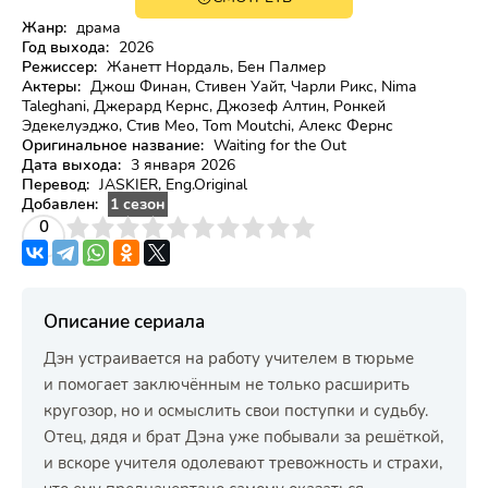
Жанр:
драма
Год выхода:
2026
Режиссер:
Жанетт Нордаль, Бен Палмер
Актеры:
Джош Финан, Стивен Уайт, Чарли Рикс, Nima
Taleghani, Джерард Кернс, Джозеф Алтин, Ронкей
Эдекелуэджо, Стив Мео, Tom Moutchi, Алекс Фернс
Оригинальное название:
Waiting for the Out
Дата выхода:
3 января 2026
Перевод:
JASKIER, Eng.Original
Добавлен:
1 сезон
3
4
0
5
6
7
8
9
10
Описание сериала
Дэн устраивается на работу учителем в тюрьме
и помогает заключённым не только расширить
кругозор, но и осмыслить свои поступки и судьбу.
Отец, дядя и брат Дэна уже побывали за решёткой,
и вскоре учителя одолевают тревожность и страхи,