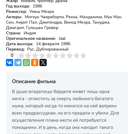
Жанр:
боевик, триллер, драма
Год выхода:
1986
Режиссер:
Умеш Мехра
Актеры:
Митхун Чакраборти, Рекха, Мандакини, Мун Мун
Сен, Амрит Пал, Джитендра, Винод Мехра, Тануджа,
Джагдип, Гульшан Гровер
Страна:
Индия
Оригинальное название:
Jaal
Дата выхода:
14 февраля 1986
Перевод:
Рус. Дублированный
3
4
0
5
6
7
8
9
10
Описание фильма
В душе владелицы борделя живет лишь одна
мечта - отомстить за смерть любимого богатого
мужа, который когда-то женился на ней вопреки
всем предрассудкам, но его предали и убили. Для
осуществления плана мести ей потребуются
помощники. И в день, когда она находит такого