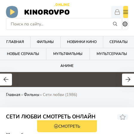
.ONLINE
KINOROVPO
ГЛАВНАЯ
ФИЛЬМЫ
НОВИНКИ КИНО
СЕРИАЛЫ
НОВЫЕ СЕРИАЛЫ
МУЛЬТФИЛЬМЫ
МУЛЬТСЕРИАЛЫ
АНИМЕ
Главная
»
Фильмы
» Сети любви (1986)
7.2
5.1
СЕТИ ЛЮБВИ СМОТРЕТЬ ОНЛАЙН
СМОТРЕТЬ
12+