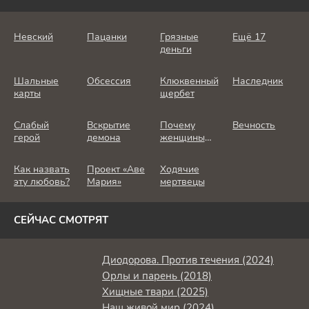
Невский
Пацанки
Грязные
Ещё 17
деньги
Шальные
Обсессия
Клюквенный
Наследник
карты
щербет
Слабый
Вскрытие
Почему
Вечность
герой
демона
женщины
убивают
Как назвать
Проект «Аве
Ходячие
эту любовь?
Мария»
мертвецы
СЕЙЧАС СМОТРЯТ
Диодорова. Против течения (2024)
Орлы и парень (2018)
Хищные твари (2025)
Наш живой мир (2024)