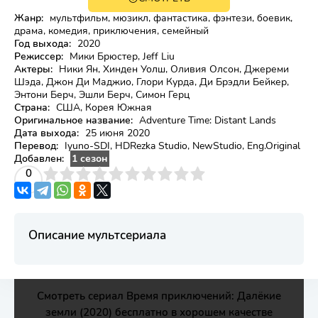
Жанр:
мультфильм, мюзикл, фантастика, фэнтези, боевик,
драма, комедия, приключения, семейный
Год выхода:
2020
Режиссер:
Мики Брюстер, Jeff Liu
Актеры:
Ники Ян, Хинден Уолш, Оливия Олсон, Джереми
Шэда, Джон Ди Маджио, Глори Курда, Ди Брэдли Бейкер,
Энтони Берч, Эшли Берч, Симон Герц
Страна:
США, Корея Южная
Оригинальное название:
Adventure Time: Distant Lands
Дата выхода:
25 июня 2020
Перевод:
Iyuno-SDI, HDRezka Studio, NewStudio, Eng.Original
Добавлен:
1 сезон
3
4
0
5
6
7
8
9
10
Описание мультсериала
Смотреть сериал Время приключений: Далёкие
земли (2020) бесплатно в хорошем качестве