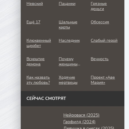
Невский
Пацанки
Грязные
деньги
Ещё 17
Шальные
Обсессия
карты
Клюквенный
Наследник
Слабый герой
щербет
Вскрытие
Почему
Вечность
демона
женщины
убивают
Как назвать
Ходячие
Проект «Аве
эту любовь?
мертвецы
Мария»
СЕЙЧАС СМОТРЯТ
Нейровася (2025)
Гарфилд (2024)
Девушка в снегах (2025)