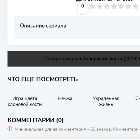
0
1
2
3
4
0
5
6
7
8
9
10
Описание сериала
Смотреть сериал Говорящие кости (2018) 
ЧТО ЕЩЕ ПОСМОТРЕТЬ
Игра цвета
Нэчжа
Украденная
С
слоновой кости
жизнь
КОММЕНТАРИИ (0)
Минимальная длина комментария - 50 знаков. Комментари