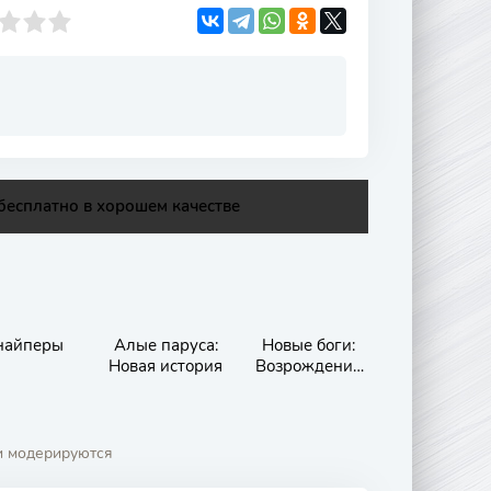
бесплатно в хорошем качестве
найперы
Алые паруса:
Новые боги:
Новая история
Возрождение
Нэчжи
и модерируются