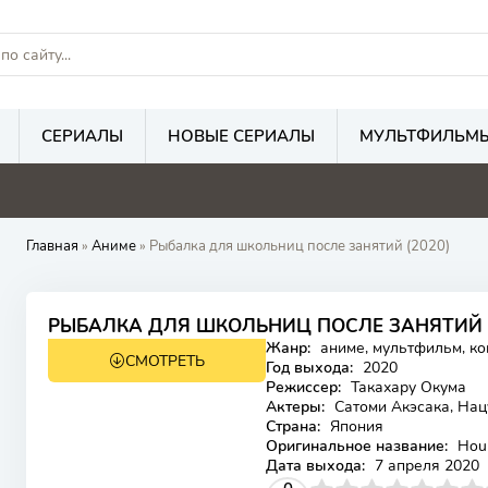
СЕРИАЛЫ
НОВЫЕ СЕРИАЛЫ
МУЛЬТФИЛЬМ
Главная
»
Аниме
» Рыбалка для школьниц после занятий (2020)
7.3
7.2
РЫБАЛКА ДЛЯ ШКОЛЬНИЦ ПОСЛЕ ЗАНЯТИЙ
Жанр:
аниме, мультфильм, к
СМОТРЕТЬ
Год выхода:
2020
Режиссер:
Такахару Окума
Актеры:
Сатоми Акэсака, Нац
Страна:
Япония
Оригинальное название:
Houk
Дата выхода:
7 апреля 2020