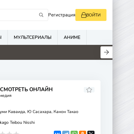
Регистрация
ВОЙТИ
Ы
МУЛЬТСЕРИАЛЫ
АНИМЕ
 СМОТРЕТЬ ОНЛАЙН
омедия
уми Каваида, Ю Сасахара, Канон Такао
ago Teibou Nisshi