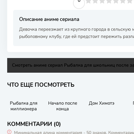
0
1
2
3
4
0
5
6
7
8
9
10
Описание аниме сериала
Девочка переезжает из крупного города в сельскую 
рыболовному клубу, где ей предстоит пережить раз
Смотреть аниме сериал Рыбалка для школьниц после за
ЧТО ЕЩЕ ПОСМОТРЕТЬ
Рыбалка для
Начало после
Дом Химотэ
миллионера
конца
КОММЕНТАРИИ (0)
Минимальная длина комментария - 50 знаков. Комментари