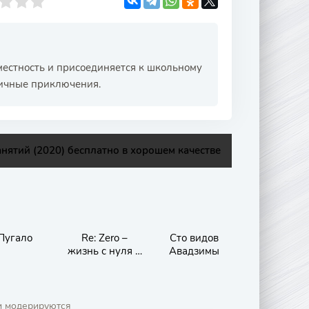
местность и присоединяется к школьному
личные приключения.
нятий (2020) бесплатно в хорошем качестве
Пугало
Re: Zero –
Сто видов
жизнь с нуля в
Авадзимы
другом мире
и модерируются