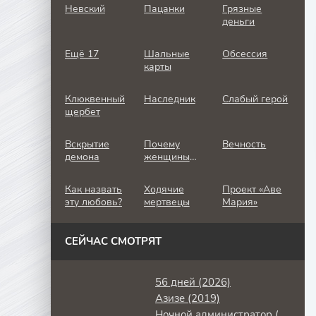
Невский
Пацанки
Грязные
деньги
Ещё 17
Шальные
Обсессия
карты
Клюквенный
Наследник
Слабый герой
щербет
Вскрытие
Почему
Вечность
демона
женщины
убивают
Как назвать
Ходячие
Проект «Аве
эту любовь?
мертвецы
Мария»
СЕЙЧАС СМОТРЯТ
56 дней (2026)
Азизе (2019)
Ночной администратор (2016)