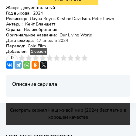
Жанр:
документальный
Год выхода:
2024
Режиссер:
Лаура Коутс, Kirstine Davidson, Peter Lown
Актеры:
Кейт Бланшетт
Страна:
Великобритания
Оригинальное название:
Our Living World
Дата выхода:
17 апреля 2024
Перевод:
Cold Film
Добавлен:
1 сезон
3
4
0
5
6
7
8
9
10
Описание сериала
Смотреть сериал Наш живой мир (2024) бесплатно в
хорошем качестве