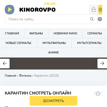
.ONLINE
KINOROVPO
ГЛАВНАЯ
ФИЛЬМЫ
НОВИНКИ КИНО
СЕРИАЛЫ
НОВЫЕ СЕРИАЛЫ
МУЛЬТФИЛЬМЫ
МУЛЬТСЕРИАЛЫ
АНИМЕ
Главная
»
Фильмы
» Карантин (2025)
40
КАРАНТИН СМОТРЕТЬ ОНЛАЙН
СМОТРЕТЬ