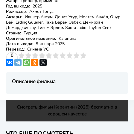
Жанр:
триллер, криминал
Год выхода:
2025
Режиссер:
Ахмет Топуз
Актеры:
Илькер Аксум, Дениз Угур, Мелтем Акчёл, Онур
Бай, Erdinç Gülener, Таха Баран Озбек, Демирхан
Демирджиоглу, Гизем Эрдем, Sadra Jadid, Tayfun Cenk
Страна:
Турция
Оригинальное название:
Karantina
Дата выхода:
9 января 2025
Перевод:
Синема УС
3
4
0
5
6
7
8
9
10
Описание фильма
Смотреть фильм Карантин (2025) бесплатно в
хорошем качестве
ЧТО ЕЩЕ ПОСМОТРЕТЬ