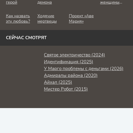
герой
демона
женщины
убивают
Как назвать
Ходячие
Проект «Аве
эту любовь?
мертвецы
Мария»
СЕЙЧАС СМОТРЯТ
Святое электричество (2024)
Идентификация (2025)
У Марго проблемы с деньгами (2026)
Адмиралы района (2020)
Айхал (2025)
Мистер Робот (2015)