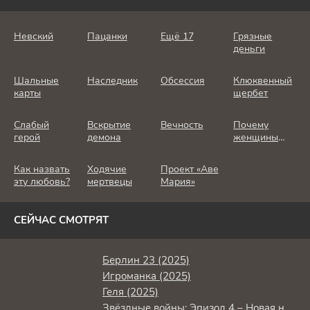
Невский
Пацанки
Ещё 17
Грязные
деньги
Шальные
Наследник
Обсессия
Клюквенный
карты
щербет
Слабый
Вскрытие
Вечность
Почему
герой
демона
женщины
убивают
Как назвать
Ходячие
Проект «Аве
эту любовь?
мертвецы
Мария»
СЕЙЧАС СМОТРЯТ
Берлин 23 (2025)
Игроманка (2025)
Геля (2025)
Звёздные войны: Эпизод 4 – Новая надежда (1977)