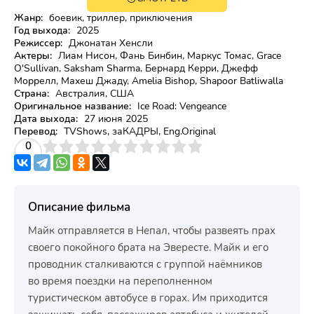
Жанр:
боевик, триллер, приключения
Год выхода:
2025
Режиссер:
Джонатан Хенсли
Актеры:
Лиам Нисон, Фань Бинбин, Маркус Томас, Grace
O'Sullivan, Saksham Sharma, Бернард Керри, Джефф
Моррелл, Махеш Джаду, Amelia Bishop, Shapoor Batliwalla
Страна:
Австралия, США
Оригинальное название:
Ice Road: Vengeance
Дата выхода:
27 июня 2025
Перевод:
TVShows, заКАДРЫ, Eng.Original
3
4
0
5
6
7
8
9
10
Описание фильма
Майк отправляется в Непал, чтобы развеять прах
своего покойного брата на Эвересте. Майк и его
проводник сталкиваются с группой наёмников
во время поездки на переполненном
туристическом автобусе в горах. Им приходится