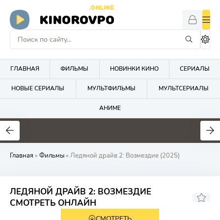
.ONLINE
KINOROVPO
ГЛАВНАЯ
ФИЛЬМЫ
НОВИНКИ КИНО
СЕРИАЛЫ
НОВЫЕ СЕРИАЛЫ
МУЛЬТФИЛЬМЫ
МУЛЬТСЕРИАЛЫ
АНИМЕ
Главная
»
Фильмы
» Ледяной драйв 2: Возмездие (2025)
ЛЕДЯНОЙ ДРАЙВ 2: ВОЗМЕЗДИЕ
5.3
4.8
СМОТРЕТЬ ОНЛАЙН
СМОТРЕТЬ