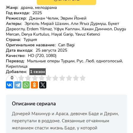
16+
HD
Жанр:
драма, мелодрама
Год выхода:
2025
Режиссер:
Джанан Челик, Эврим Йоней
Актеры:
Эргюль Мирай Шахин, Али Ягыз Дурмуш, Букет
Дереоглу, Erdem Yilmaz, Уфук Каплан, Хакан Динчкол, Duygu
Mercan, Derya Kurtulus, Hayal Garip, Yavuz Ketenci
Страна:
Турция
Оригинальное название:
Can Bagi
Дата выхода:
25 августа 2025
Качество:
HD (720, 1080)
Перевод:
Мыльные оперы Турции, Рус. Люб. одноголосый,
Кириллица
Добавлен:
1 сезон
3
4
0
5
6
7
8
9
10
Описание сериала
Дочерей Махинур и Араса, девочек Баде и Дерин,
перепутали в роддоме. Связанные отчаянным
желанием спасти жизнь Баде, у которой