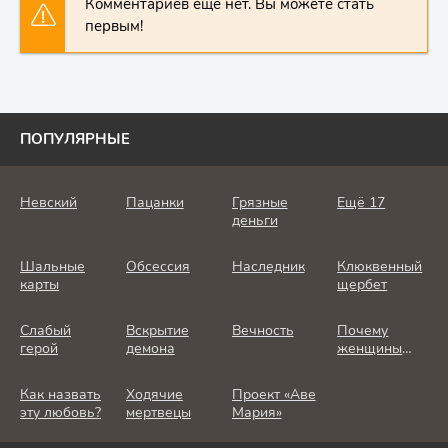
Комментариев еще нет. Вы можете стать
первым!
ПОПУЛЯРНЫЕ
Невский
Пацанки
Грязные
Ещё 17
деньги
Шальные
Обсессия
Наследник
Клюквенный
карты
щербет
Слабый
Вскрытие
Вечность
Почему
герой
демона
женщины
убивают
Как назвать
Ходячие
Проект «Аве
эту любовь?
мертвецы
Мария»