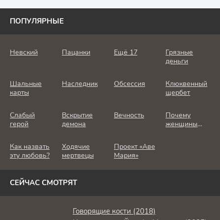
ПОПУЛЯРНЫЕ
Невский
Пацанки
Ещё 17
Грязные
деньги
Шальные
Наследник
Обсессия
Клюквенный
карты
щербет
Слабый
Вскрытие
Вечность
Почему
герой
демона
женщины
убивают
Как назвать
Ходячие
Проект «Аве
эту любовь?
мертвецы
Мария»
СЕЙЧАС СМОТРЯТ
Говорящие кости (2018)