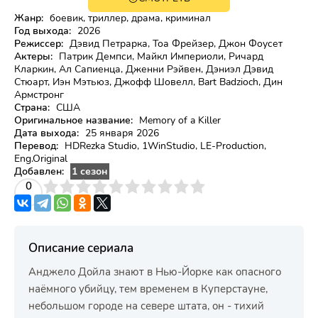
Жанр:
боевик, триллер, драма, криминал
Год выхода:
2026
Режиссер:
Дэвид Петрарка, Тоа Фрейзер, Джон Фоусет
Актеры:
Патрик Демпси, Майкл Империоли, Ричард
Кларкин, Ал Сапиенца, Дженни Рэйвен, Дэниэл Дэвид
Стюарт, Иэн Мэтьюз, Джофф Шовелл, Bart Badzioch, Дин
Армстронг
Страна:
США
Оригинальное название:
Memory of a Killer
Дата выхода:
25 января 2026
Перевод:
HDRezka Studio, 1WinStudio, LE-Production,
Eng.Original
Добавлен:
1 сезон
3
4
0
5
6
7
8
9
10
Описание сериала
Анджело Дойла знают в Нью-Йорке как опасного
наёмного убийцу, тем временем в Куперстауне,
небольшом городе на севере штата, он - тихий