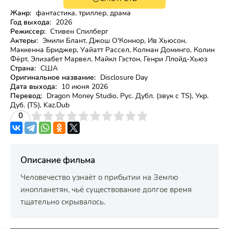
Жанр:
фантастика, триллер, драма
Год выхода:
2026
Режиссер:
Стивен Спилберг
Актеры:
Эмили Блант, Джош О'Коннор, Ив Хьюсон,
Маккенна Бриджер, Уайатт Рассел, Колман Доминго, Колин
Фёрт, Элизабет Марвел, Майкл Гэстон, Генри Ллойд-Хьюз
Страна:
США
Оригинальное название:
Disclosure Day
Дата выхода:
10 июня 2026
Перевод:
Dragon Money Studio, Рус. Дубл. (звук с TS), Укр.
Дуб. (TS), Kaz.Dub
3
4
0
5
6
7
8
9
10
Описание фильма
Человечество узнаёт о прибытии на Землю
инопланетян, чьё существование долгое время
тщательно скрывалось.