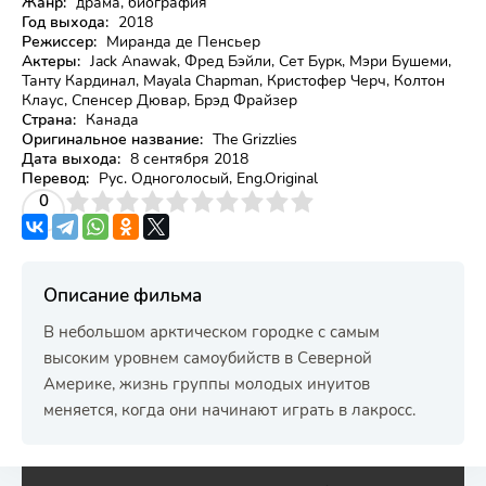
Жанр:
драма, биография
Год выхода:
2018
Режиссер:
Миранда де Пенсьер
Актеры:
Jack Anawak, Фред Бэйли, Сет Бурк, Мэри Бушеми,
Танту Кардинал, Mayala Chapman, Кристофер Черч, Колтон
Клаус, Спенсер Дювар, Брэд Фрайзер
Страна:
Канада
Оригинальное название:
The Grizzlies
Дата выхода:
8 сентября 2018
Перевод:
Рус. Одноголосый, Eng.Original
3
4
0
5
6
7
8
9
10
Описание фильма
В небольшом арктическом городке с самым
высоким уровнем самоубийств в Северной
Америке, жизнь группы молодых инуитов
меняется, когда они начинают играть в лакросс.