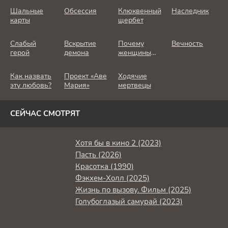
Шальные
Обсессия
Клюквенный
Наследник
карты
щербет
Слабый
Вскрытие
Почему
Вечность
герой
демона
женщины
убивают
Как назвать
Проект «Аве
Ходячие
эту любовь?
Мария»
мертвецы
СЕЙЧАС СМОТРЯТ
Хотя бы в кино 2 (2023)
Пасть (2026)
Красотка (1990)
Фэкхем-Холл (2025)
Жизнь по вызову. Фильм (2025)
Голубоглазый самурай (2023)