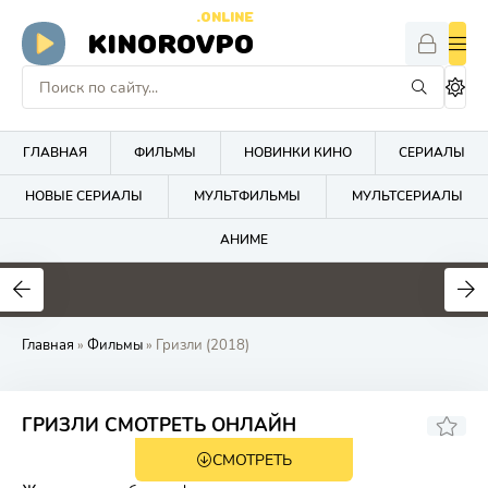
.ONLINE
KINOROVPO
ГЛАВНАЯ
ФИЛЬМЫ
НОВИНКИ КИНО
СЕРИАЛЫ
НОВЫЕ СЕРИАЛЫ
МУЛЬТФИЛЬМЫ
МУЛЬТСЕРИАЛЫ
АНИМЕ
Главная
»
Фильмы
» Гризли (2018)
7.5
ГРИЗЛИ СМОТРЕТЬ ОНЛАЙН
СМОТРЕТЬ