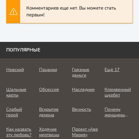
Комментариев еще нет. Вы можете стать
первым!
ПОПУЛЯРНЫЕ
Невский
Пацанки
Грязные
Ещё 17
деньги
Шальные
Обсессия
Наследник
Клюквенный
карты
щербет
Слабый
Вскрытие
Вечность
Почему
герой
демона
женщины
убивают
Как назвать
Ходячие
Проект «Аве
эту любовь?
мертвецы
Мария»