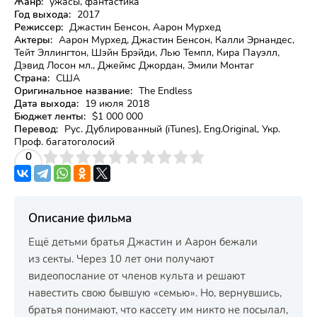
Жанр:
ужасы, фантастика
Год выхода:
2017
Режиссер:
Джастин Бенсон, Аарон Мурхед
Актеры:
Аарон Мурхед, Джастин Бенсон, Калли Эрнандес,
Тейт Эллингтон, Шэйн Брэйди, Лью Темпл, Кира Пауэлл,
Дэвид Лосон мл., Джеймс Джордан, Эмили Монтаг
Страна:
США
Оригинальное название:
The Endless
Дата выхода:
19 июля 2018
Бюджет ленты:
$1 000 000
Перевод:
Рус. Дублированный (iTunes), Eng.Original, Укр.
Проф. багатоголосий
3
4
0
5
6
7
8
9
10
Описание фильма
Ещё детьми братья Джастин и Аарон бежали
из секты. Через 10 лет они получают
видеопослание от членов культа и решают
навестить свою бывшую «семью». Но, вернувшись,
братья понимают, что кассету им никто не посылал,