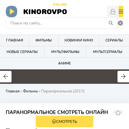
.ONLINE
KINOROVPO
ГЛАВНАЯ
ФИЛЬМЫ
НОВИНКИ КИНО
СЕРИАЛЫ
НОВЫЕ СЕРИАЛЫ
МУЛЬТФИЛЬМЫ
МУЛЬТСЕРИАЛЫ
АНИМЕ
Главная
»
Фильмы
» Паранормальное (2017)
6.2
6.5
ПАРАНОРМАЛЬНОЕ СМОТРЕТЬ ОНЛАЙН
СМОТРЕТЬ
18+