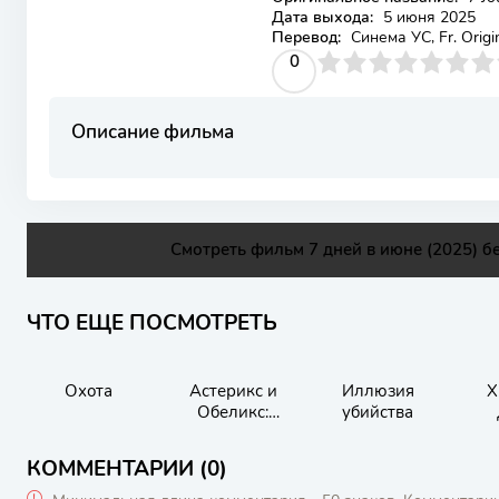
Дата выхода:
5 июня 2025
Перевод:
Синема УС, Fr. Origi
0
1
2
3
4
0
5
6
7
8
9
10
Описание фильма
Смотреть фильм 7 дней в июне (2025) б
ЧТО ЕЩЕ ПОСМОТРЕТЬ
Охота
Астерикс и
Иллюзия
Х
Обеликс:
убийства
Поединок
вождей
КОММЕНТАРИИ (0)