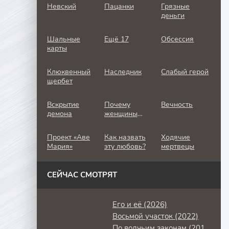
Невский
Пацанки
Грязные
деньги
Шальные
Ещё 17
Обсессия
карты
Клюквенный
Наследник
Слабый герой
щербет
Вскрытие
Почему
Вечность
демона
женщины
убивают
Проект «Аве
Как назвать
Ходячие
Мария»
эту любовь?
мертвецы
СЕЙЧАС СМОТРЯТ
Его и её (2026)
Восьмой участок (2022)
По волчьим законам (2016)