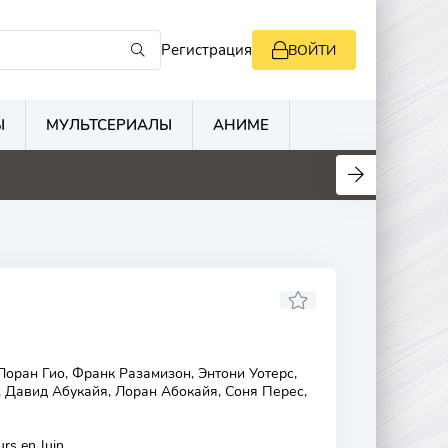
Регистрация
ВОЙТИ
Ы
МУЛЬТСЕРИАЛЫ
АНИМЕ
оран Гио, Франк Разамизон, Энтони Уотерс,
, Давид Абукайя, Лоран Абокайя, Соня Перес,
rs en Juin