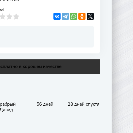
nal
есплатно в хорошем качестве
рабрый
56 дней
28 дней спустя
Давид