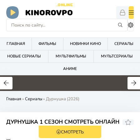
.ONLINE
KINOROVPO
ГЛАВНАЯ
ФИЛЬМЫ
НОВИНКИ КИНО
СЕРИАЛЫ
НОВЫЕ СЕРИАЛЫ
МУЛЬТФИЛЬМЫ
МУЛЬТСЕРИАЛЫ
АНИМЕ
Главная
»
Сериалы
» Дурнушка (2026)
50
ДУРНУШКА 1 СЕЗОН СМОТРЕТЬ ОНЛАЙН
СМОТРЕТЬ
HD