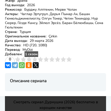
Жанр:
драма
Год выхода:
2026
Режиссер:
Бурджу Алптекин, Мерве Чолак
Актеры:
Чаглар Эртугрул, Дерья Пынар Ак, Башак
Гюмюльджинелиоглу, Олгун Токер, Четин Текиндор, Нур
Сюрер, Гёзде Кансу, Эйлюл Эрсёз, Баран Бёлюкбашы, Сема
Гюльтекин
Страна:
Турция
Оригинальное название:
Çirkin
Дата выхода:
29 марта 2026
Качество:
HD (720, 1080)
Перевод:
MyDizi
Добавлен:
1 сезон
3
4
0
5
6
7
8
9
10
Описание сериала
Смотреть сериал Дурнушка (2026) бесплатно в
хорошем качестве