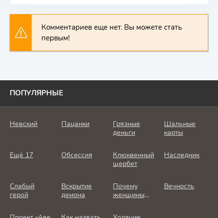
Комментариев еще нет. Вы можете стать
первым!
ПОПУЛЯРНЫЕ
Невский
Пацанки
Грязные
Шальные
деньги
карты
Ещё 17
Обсессия
Клюквенный
Наследник
щербет
Слабый
Вскрытие
Почему
Вечность
герой
демона
женщины
убивают
Проект «Аве
Как назвать
Ходячие