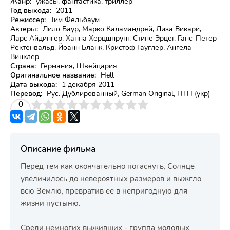
Жанр:
ужасы, фантастика, триллер
Год выхода:
2011
Режиссер:
Тим Фельбаум
Актеры:
Лило Баур, Марко Каламандрей, Лиза Викари,
Ларс Айдингер, Ханна Херцшпрунг, Стипе Эрцег, Ганс-Петер
Ректенвальд, Йоанн Бланк, Кристоф Гауглер, Ангела
Винклер
Страна:
Германия, Швейцария
Оригинальное название:
Hell
Дата выхода:
1 декабря 2011
Перевод:
Рус. Дублированный, German Original, НТН (укр)
3
4
0
5
6
7
8
9
10
Описание фильма
Перед тем как окончательно погаснуть, Солнце
увеличилось до невероятных размеров и выжгло
всю Землю, превратив ее в непригодную для
жизни пустыню.
Среди немногих выживших - группа молодых