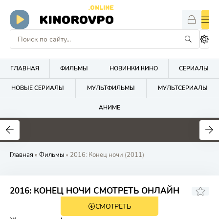
.ONLINE
KINOROVPO
ГЛАВНАЯ
ФИЛЬМЫ
НОВИНКИ КИНО
СЕРИАЛЫ
НОВЫЕ СЕРИАЛЫ
МУЛЬТФИЛЬМЫ
МУЛЬТСЕРИАЛЫ
АНИМЕ
Главная
»
Фильмы
» 2016: Конец ночи (2011)
5.4
5.8
2016: КОНЕЦ НОЧИ СМОТРЕТЬ ОНЛАЙН
СМОТРЕТЬ
18+