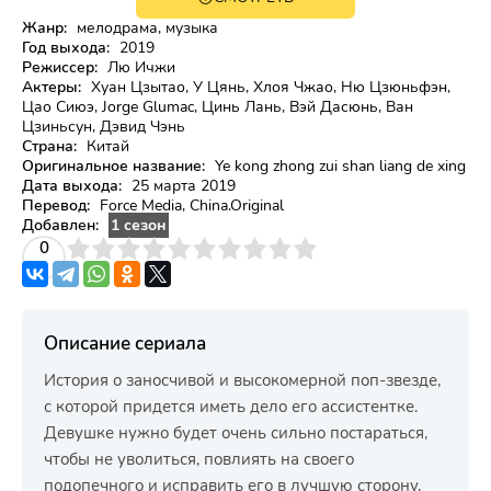
Жанр:
мелодрама, музыка
Год выхода:
2019
Режиссер:
Лю Ичжи
Актеры:
Хуан Цзытао, У Цянь, Хлоя Чжао, Ню Цзюньфэн,
Цао Сиюэ, Jorge Glumac, Цинь Лань, Вэй Дасюнь, Ван
Цзиньсун, Дэвид Чэнь
Страна:
Китай
Оригинальное название:
Ye kong zhong zui shan liang de xing
Дата выхода:
25 марта 2019
Перевод:
Force Media, China.Original
Добавлен:
1 сезон
3
4
0
5
6
7
8
9
10
Описание сериала
История о заносчивой и высокомерной поп-звезде,
с которой придется иметь дело его ассистентке.
Девушке нужно будет очень сильно постараться,
чтобы не уволиться, повлиять на своего
подопечного и исправить его в лучшую сторону,