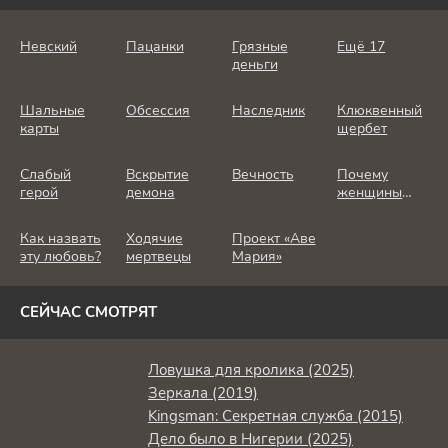
Невский
Пацанки
Грязные
Ещё 17
деньги
Шальные
Обсессия
Наследник
Клюквенный
карты
щербет
Слабый
Вскрытие
Вечность
Почему
герой
демона
женщины
убивают
Как назвать
Ходячие
Проект «Аве
эту любовь?
мертвецы
Мария»
СЕЙЧАС СМОТРЯТ
Ловушка для кролика (2025)
Зеркала (2019)
Kingsman: Секретная служба (2015)
Дело было в Нигерии (2025)