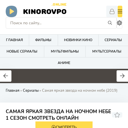
.ONLINE
KINOROVPO
ГЛАВНАЯ
ФИЛЬМЫ
НОВИНКИ КИНО
СЕРИАЛЫ
НОВЫЕ СЕРИАЛЫ
МУЛЬТФИЛЬМЫ
МУЛЬТСЕРИАЛЫ
АНИМЕ
Главная
»
Сериалы
» Самая яркая звезда на ночном небе (2019)
САМАЯ ЯРКАЯ ЗВЕЗДА НА НОЧНОМ НЕБЕ
7.5
7.6
1 СЕЗОН СМОТРЕТЬ ОНЛАЙН
СМОТРЕТЬ