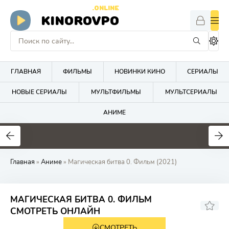
.ONLINE
KINOROVPO
ГЛАВНАЯ
ФИЛЬМЫ
НОВИНКИ КИНО
СЕРИАЛЫ
НОВЫЕ СЕРИАЛЫ
МУЛЬТФИЛЬМЫ
МУЛЬТСЕРИАЛЫ
АНИМЕ
Главная
»
Аниме
» Магическая битва 0. Фильм (2021)
МАГИЧЕСКАЯ БИТВА 0. ФИЛЬМ
7.8
7.8
СМОТРЕТЬ ОНЛАЙН
СМОТРЕТЬ