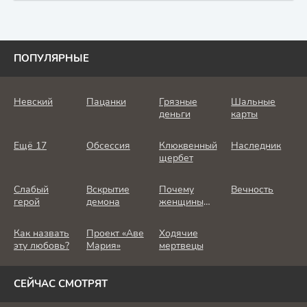
ПОПУЛЯРНЫЕ
Невский
Пацанки
Грязные
Шальные
деньги
карты
Ещё 17
Обсессия
Клюквенный
Наследник
щербет
Слабый
Вскрытие
Почему
Вечность
герой
демона
женщины
убивают
Как назвать
Проект «Аве
Ходячие
эту любовь?
Мария»
мертвецы
СЕЙЧАС СМОТРЯТ