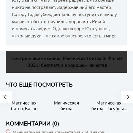
Юту хватают маги, парень радуется, что больше
никто не пострадает. Задержавший его мастер
Сатору Годзё убеждает юношу поступить в школу
магии, чтобы тот научился управлять Рикой
и помогать людям. Однако вскоре Юта узнает,
что злые духи - не самое опасное, что есть в мире.
Смотреть аниме сериал Магическая битва 0. Фильм
(2021) бесплатно в хорошем качестве
ЧТО ЕЩЕ ПОСМОТРЕТЬ
Магическая
Магическая
Магическая
битва: Казнь
битва
битва: Пагубный
талант
КОММЕНТАРИИ (0)
Минимальная длина комментария - 50 знаков.