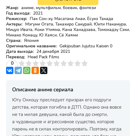
Жанр:
аниме, мультфильм, боевик, фэнтези
Год выхода:
2021
Режиссер:
Пак Сон-ху, Масатака Акаи, Ёсукэ Такада
Актеры:
Мэгуми Огата, Такахиро Сакурай, Юити Накамура,
Мицуо Ивата, Коки Утияма, Кана Ханадзава, Томокадзу Сэки,
Микако Комацу, Ю Хаяси, Сё Хаями
Страна:
Япония
Оригинальное название:
Gekijouban Jujutsu Kaisen 0
Дата выхода:
24 декабря 2021
Перевод:
Head Pack Films
3
4
0
5
6
7
8
9
10
Описание аниме сериала
Юту Оккоцу преследует призрак его подруги
детства, которая погибла в ДТП. Однако она вовсе
не та милая девушка, какой была до смерти,
а чудовищное и агрессивное существо, которое
парень не в силах контролировать. Поэтому, когда