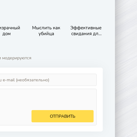
израчный
Мыслить как
Эффективные
дом
убийца
свидания для
одиночек
и модерируются
ОТПРАВИТЬ