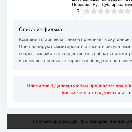
Перевод:
Рус. Дублированны
0
1
2
3
4
0
5
6
7
8
9
10
Описание фильма
Компания старшеклассников проникает в окутанное 
Они планируют сымитировать и заснять ритуал вызов
вопрос, выложить на видеохостинг, набрать просмот
из девушек предлагает провести обряд по-настоящем
Внимание!!! Данный фильм предназначена для
фильме может содержаться зап
Смотреть фильм Два, три, призрак, приди! (2