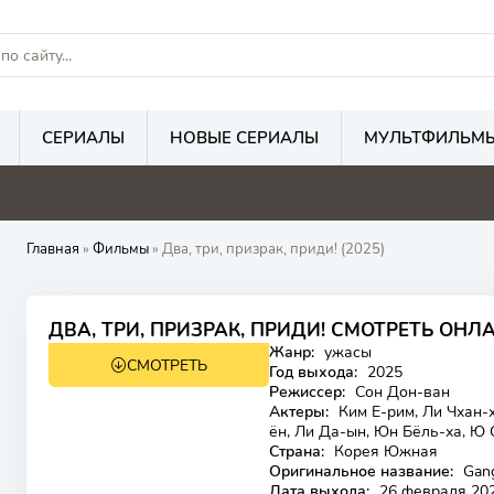
СЕРИАЛЫ
НОВЫЕ СЕРИАЛЫ
МУЛЬТФИЛЬМ
Главная
»
Фильмы
» Два, три, призрак, приди! (2025)
ДВА, ТРИ, ПРИЗРАК, ПРИДИ! СМОТРЕТЬ ОНЛ
Жанр:
ужасы
СМОТРЕТЬ
18+
Год выхода:
2025
Режиссер:
Сон Дон-ван
Актеры:
Ким Е-рим, Ли Чхан-х
ён, Ли Да-ын, Юн Бёль-ха, Ю 
Страна:
Корея Южная
Оригинальное название:
Gang
Дата выхода:
26 февраля 20