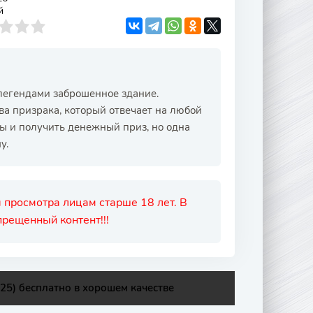
й
легендами заброшенное здание.
а призрака, который отвечает на любой
ры и получить денежный приз, но одна
у.
 просмотра лицам старше 18 лет. В
рещенный контент!!!
025) бесплатно в хорошем качестве