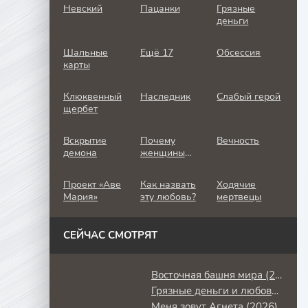
Невский
Пацанки
Грязные
деньги
Шальные
Ещё 17
Обсессия
карты
Клюквенный
Наследник
Слабый герой
щербет
Вскрытие
Почему
Вечность
демона
женщины
убивают
Проект «Аве
Как назвать
Ходячие
Мария»
эту любовь?
мертвецы
СЕЙЧАС СМОТРЯТ
Восточная башня мира (2026)
Грязные деньги и любовь (2014)
Меня зовут Агнета (2026)