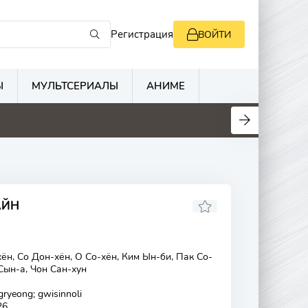
Регистрация
ВОЙТИ
Ы
МУЛЬТСЕРИАЛЫ
АНИМЕ
АЙН
ён, Со Дон-хён, О Со-хён, Ким Ын-би, Пак Со-
Сын-а, Чон Сан-хун
ryeong; gwisinnoli
26