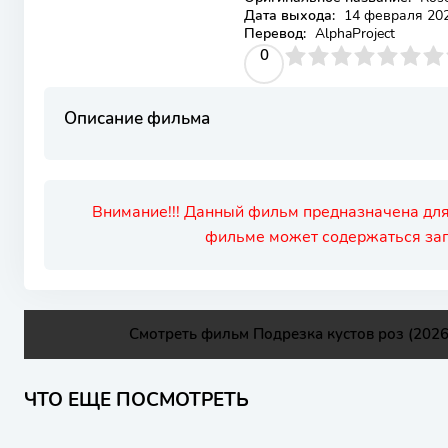
Дата выхода:
14 февраля 20
Перевод:
AlphaProject
0
1
2
3
4
0
5
6
7
8
9
10
Описание фильма
Внимание!!! Данный фильм предназначена для
фильме может содержаться зап
Смотреть фильм Подрезка кустов роз (2026
ЧТО ЕЩЕ ПОСМОТРЕТЬ