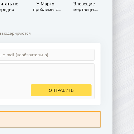
чтать не
У Марго
Зловещие
вредно
проблемы с
мертвецы:
деньгами
Пекло
и модерируются
ОТПРАВИТЬ