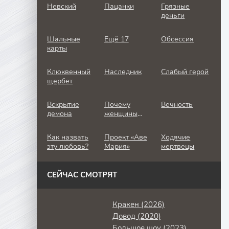
Невский
Пацанки
Грязные
деньги
Шальные
Ещё 17
Обсессия
карты
Клюквенный
Наследник
Слабый герой
щербет
Вскрытие
Почему
Вечность
демона
женщины
убивают
Как назвать
Проект «Аве
Ходячие
эту любовь?
Мария»
мертвецы
СЕЙЧАС СМОТРЯТ
Кракен (2026)
Довод (2020)
Большое шоу (2023)