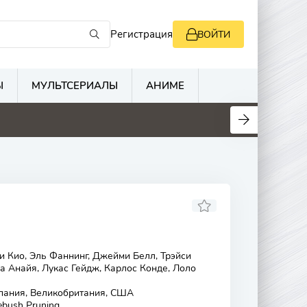
Регистрация
ВОЙТИ
Ы
МУЛЬТСЕРИАЛЫ
АНИМЕ
и Кио, Эль Фаннинг, Джейми Белл, Трэйси
а Анайя, Лукас Гейдж, Карлос Конде, Лоло
спания, Великобритания, США
bush Pruning