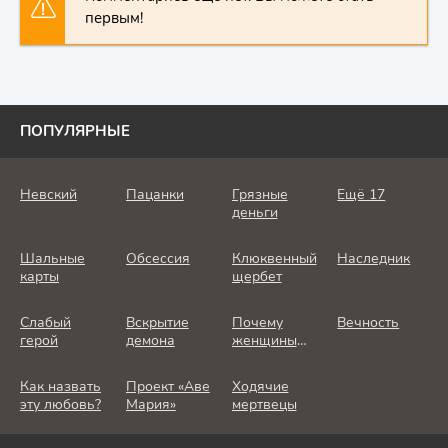
первым!
ПОПУЛЯРНЫЕ
Невский
Пацанки
Грязные
Ещё 17
деньги
Шальные
Обсессия
Клюквенный
Наследник
карты
щербет
Слабый
Вскрытие
Почему
Вечность
герой
демона
женщины
убивают
Как назвать
Проект «Аве
Ходячие
эту любовь?
Мария»
мертвецы