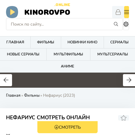
.ONLINE
KINOROVPO
ГЛАВНАЯ
ФИЛЬМЫ
НОВИНКИ КИНО
СЕРИАЛЫ
НОВЫЕ СЕРИАЛЫ
МУЛЬТФИЛЬМЫ
МУЛЬТСЕРИАЛЫ
АНИМЕ
Главная
»
Фильмы
» Нефариус (2023)
6.3
6.4
НЕФАРИУС СМОТРЕТЬ ОНЛАЙН
СМОТРЕТЬ
18+
HD