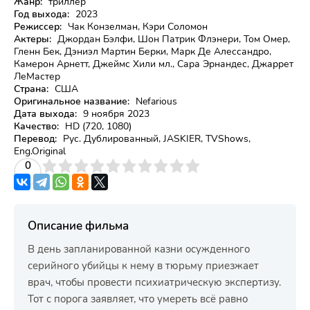
Жанр:
триллер
Год выхода:
2023
Режиссер:
Чак Конзелман, Кэри Соломон
Актеры:
Джордан Бэлфи, Шон Патрик Флэнери, Том Омер,
Гленн Бек, Дэниэл Мартин Берки, Марк Де Алессандро,
Камерон Арнетт, Джеймс Хили мл., Сара Эрнандес, Джаррет
ЛеМастер
Страна:
США
Оригинальное название:
Nefarious
Дата выхода:
9 ноября 2023
Качество:
HD (720, 1080)
Перевод:
Рус. Дублированный, JASKIER, TVShows,
Eng.Original
3
4
0
5
6
7
8
9
10
Описание фильма
В день запланированной казни осужденного
серийного убийцы к нему в тюрьму приезжает
врач, чтобы провести психиатрическую экспертизу.
Тот с порога заявляет, что умереть всё равно