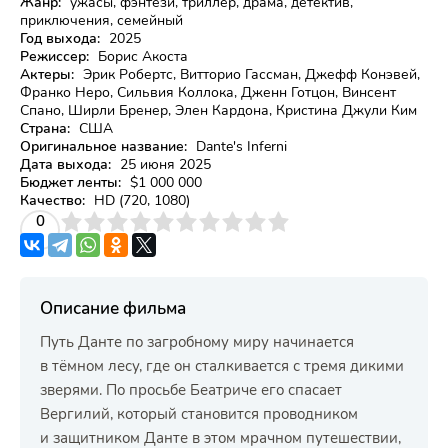
Жанр:
ужасы, фэнтези, триллер, драма, детектив,
приключения, семейный
Год выхода:
2025
Режиссер:
Борис Акоста
Актеры:
Эрик Робертс, Витторио Гассман, Джефф Конэвей,
Франко Неро, Сильвия Коллока, Дженн Готцон, Винсент
Спано, Ширли Бренер, Элен Кардона, Кристина Джули Ким
Страна:
США
Оригинальное название:
Dante's Inferni
Дата выхода:
25 июня 2025
Бюджет ленты:
$1 000 000
Качество:
HD (720, 1080)
3
4
0
5
6
7
8
9
10
Описание фильма
Путь Данте по загробному миру начинается
в тёмном лесу, где он сталкивается с тремя дикими
зверями. По просьбе Беатриче его спасает
Вергилий, который становится проводником
и защитником Данте в этом мрачном путешествии,