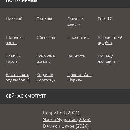
ПОПУЛЯРНЫЕ
Невский
Пацанки
Грязные
Ещё 17
деньги
Шальные
Обсессия
Наследник
Клюквенный
карты
щербет
Слабый
Вскрытие
Вечность
Почему
герой
демона
женщины
убивают
Как назвать
Ходячие
Проект «Аве
эту любовь?
мертвецы
Мария»
СЕЙЧАС СМОТРЯТ
Happy End (2021)
Чарли Чудо-пёс (2025)
В чужой шкуре (2026)