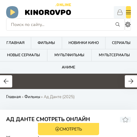
.ONLINE
KINOROVPO
ГЛАВНАЯ
ФИЛЬМЫ
НОВИНКИ КИНО
СЕРИАЛЫ
НОВЫЕ СЕРИАЛЫ
МУЛЬТФИЛЬМЫ
МУЛЬТСЕРИАЛЫ
АНИМЕ
Главная
»
Фильмы
» Ад Данте (2025)
АД ДАНТЕ СМОТРЕТЬ ОНЛАЙН
СМОТРЕТЬ
HD