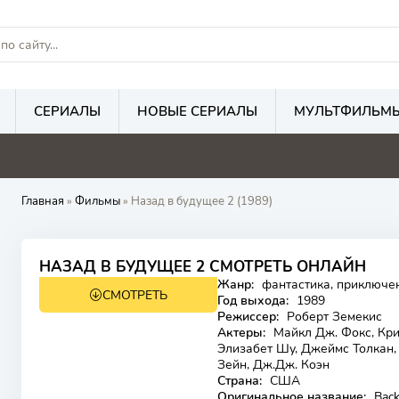
СЕРИАЛЫ
НОВЫЕ СЕРИАЛЫ
МУЛЬТФИЛЬМ
Главная
»
Фильмы
» Назад в будущее 2 (1989)
8.3
7.8
НАЗАД В БУДУЩЕЕ 2 СМОТРЕТЬ ОНЛАЙН
Жанр:
фантастика, приключен
СМОТРЕТЬ
12+
Год выхода:
1989
Режиссер:
Роберт Земекис
Актеры:
Майкл Дж. Фокс, Кри
Элизабет Шу, Джеймс Толкан
Зейн, Дж.Дж. Коэн
Страна:
США
Оригинальное название:
Back 