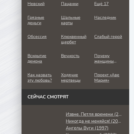
Невский
Пацанки
Ещё 17
Грязные
Шальные
Наследник
деньги
карты
Обсессия
Клюквенный
Слабый герой
щербет
Вскрытие
Вечность
Почему
демона
женщины
убивают
Как назвать
Ходячие
Проект «Аве
эту любовь?
мертвецы
Мария»
СЕЙЧАС СМОТРЯТ
Извне. Петля времени (2024)
Никогда не меняйся! (2026)
Ангелы Вуги (1997)