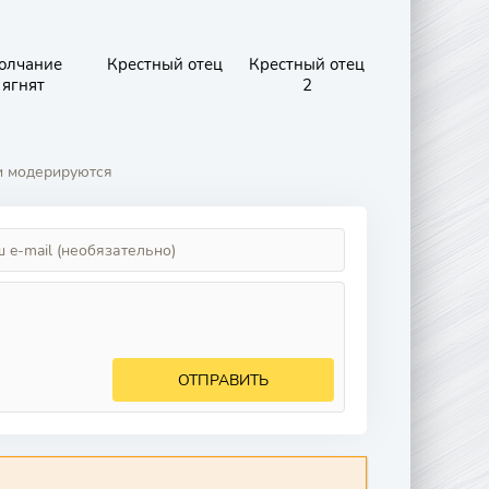
олчание
Крестный отец
Крестный отец
ягнят
2
и модерируются
ОТПРАВИТЬ