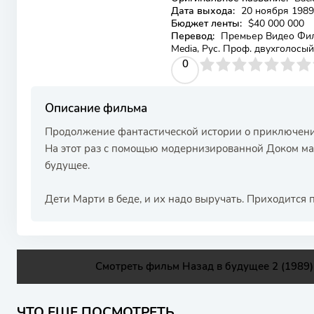
Дата выхода:
20 ноября 1989
Бюджет ленты:
$40 000 000
Перевод:
Премьер Видео Филь
Media, Рус. Проф. двухголосый,
0
1
2
3
4
0
5
6
7
8
9
10
Описание фильма
Продолжение фантастической истории о приключения
На этот раз с помощью модернизированной Доком ма
будущее.
Дети Марти в беде, и их надо выручать. Приходится п
Смотреть фильм Назад в будущее 2 (1989)
ЧТО ЕЩЕ ПОСМОТРЕТЬ