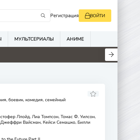
Регистрация
ВОЙТИ
Ы
МУЛЬТСЕРИАЛЫ
АНИМЕ
ия, боевик, комедия, семейный
стофер Ллойд, Лиа Томпсон, Томас Ф. Уилсон,
, Джеффри Вайсман, Кейси Семашко, Билли
to the Future Part II