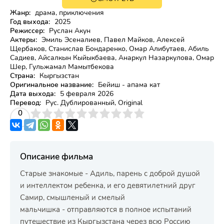
12+
Жанр:
драма, приключения
Год выхода:
2025
Режиссер:
Руслан Акун
Актеры:
Эмиль Эсеналиев, Павел Майков, Алексей
Щербаков, Станислав Бондаренко, Омар Алибутаев, Абиль
Садиев, Айсалкын Кыйыкбаева, Анаркул Назаркулова, Омар
Шер, Гульжамал Мамытбекова
Страна:
Кыргызстан
Оригинальное название:
Бейиш - апама кат
Дата выхода:
5 февраля 2026
Перевод:
Рус. Дублированный, Original
3
4
0
5
6
7
8
9
10
Описание фильма
Старые знакомые - Адиль, парень с доброй душой
и интеллектом ребенка, и его девятилетний друг
Самир, смышленый и смелый
мальчишка - отправляются в полное испытаний
путешествие из Кыргызстана через всю Россию