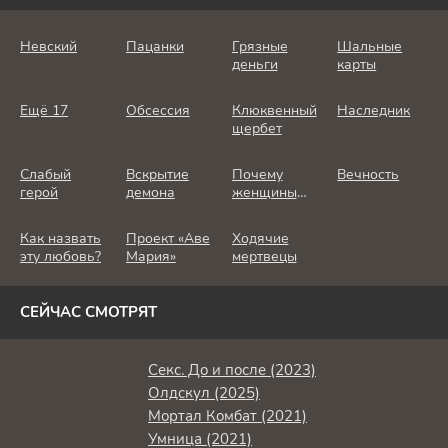
Невский
Пацанки
Грязные
Шальные
деньги
карты
Ещё 17
Обсессия
Клюквенный
Наследник
щербет
Слабый
Вскрытие
Почему
Вечность
герой
демона
женщины
убивают
Как назвать
Проект «Аве
Ходячие
эту любовь?
Мария»
мертвецы
СЕЙЧАС СМОТРЯТ
Секс. До и после (2023)
Олдскул (2025)
Мортал Комбат (2021)
Умница (2021)