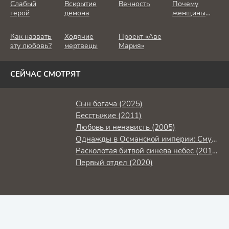
Слабый
Вскрытие
Вечность
Почему
герой
демона
женщины
убивают
Как назвать
Ходячие
Проект «Аве
эту любовь?
мертвецы
Мария»
СЕЙЧАС СМОТРЯТ
Сын богача (2025)
Бесстыжие (2011)
Любовь и ненависть (2005)
Однажды в Османской империи: Смута (2012)
Расколотая битвой синева небес (2018)
Первый отдел (2020)