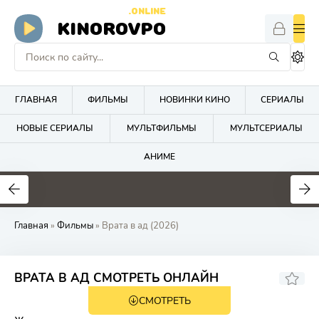
.ONLINE
KINOROVPO
ГЛАВНАЯ
ФИЛЬМЫ
НОВИНКИ КИНО
СЕРИАЛЫ
НОВЫЕ СЕРИАЛЫ
МУЛЬТФИЛЬМЫ
МУЛЬТСЕРИАЛЫ
АНИМЕ
Главная
»
Фильмы
» Врата в ад (2026)
ВРАТА В АД СМОТРЕТЬ ОНЛАЙН
СМОТРЕТЬ
HD