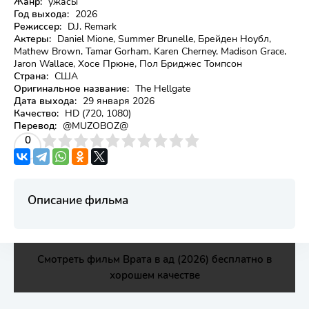
Жанр:
ужасы
Год выхода:
2026
Режиссер:
D.J. Remark
Актеры:
Daniel Mione, Summer Brunelle, Брейден Ноубл,
Mathew Brown, Tamar Gorham, Karen Cherney, Madison Grace,
Jaron Wallace, Хосе Прюне, Пол Бриджес Томпсон
Страна:
США
Оригинальное название:
The Hellgate
Дата выхода:
29 января 2026
Качество:
HD (720, 1080)
Перевод:
@MUZOBOZ@
3
4
0
5
6
7
8
9
10
Описание фильма
Смотреть фильм Врата в ад (2026) бесплатно в
хорошем качестве