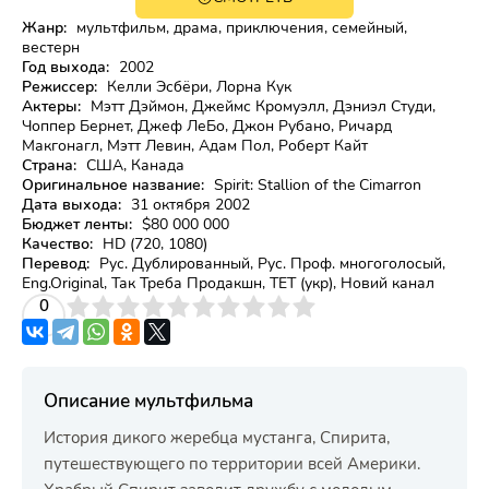
0+
HD
Жанр:
мультфильм, драма, приключения, семейный,
вестерн
Год выхода:
2002
Режиссер:
Келли Эсбёри, Лорна Кук
Актеры:
Мэтт Дэймон, Джеймс Кромуэлл, Дэниэл Студи,
Чоппер Бернет, Джеф ЛеБо, Джон Рубано, Ричард
Макгонагл, Мэтт Левин, Адам Пол, Роберт Кайт
Страна:
США, Канада
Оригинальное название:
Spirit: Stallion of the Cimarron
Дата выхода:
31 октября 2002
Бюджет ленты:
$80 000 000
Качество:
HD (720, 1080)
Перевод:
Рус. Дублированный, Рус. Проф. многоголосый,
Eng.Original, Так Треба Продакшн, ТЕТ (укр), Новий канал
3
4
0
5
6
7
8
9
10
Описание мультфильма
История дикого жеребца мустанга, Спирита,
путешествующего по территории всей Америки.