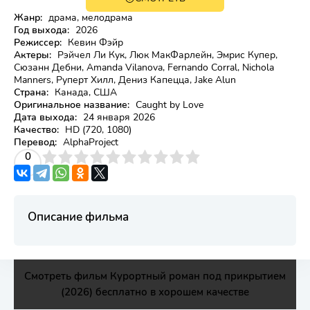
HD
Жанр:
драма, мелодрама
Год выхода:
2026
Режиссер:
Кевин Фэйр
Актеры:
Рэйчел Ли Кук, Люк МакФарлейн, Эмрис Купер,
Сюзанн Дебни, Amanda Vilanova, Fernando Corral, Nichola
Manners, Руперт Хилл, Дениз Капецца, Jake Alun
Страна:
Канада, США
Оригинальное название:
Caught by Love
Дата выхода:
24 января 2026
Качество:
HD (720, 1080)
Перевод:
AlphaProject
3
4
0
5
6
7
8
9
10
Описание фильма
Смотреть фильм Курортный роман под прикрытием
(2026) бесплатно в хорошем качестве