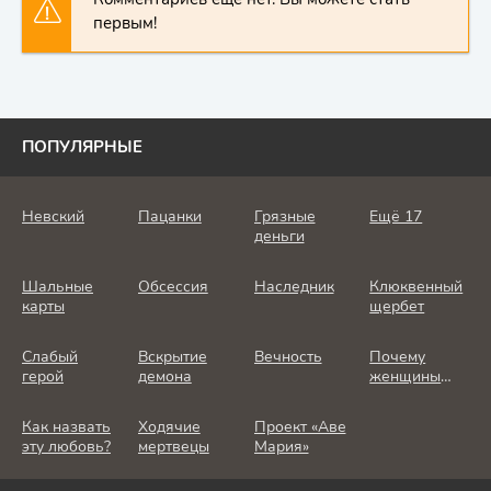
первым!
ПОПУЛЯРНЫЕ
Невский
Пацанки
Грязные
Ещё 17
деньги
Шальные
Обсессия
Наследник
Клюквенный
карты
щербет
Слабый
Вскрытие
Вечность
Почему
герой
демона
женщины
убивают
Как назвать
Ходячие
Проект «Аве
эту любовь?
мертвецы
Мария»