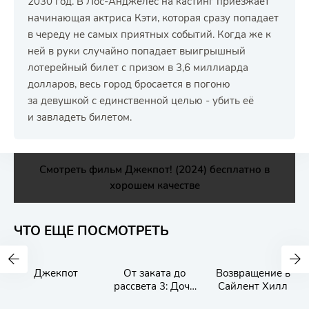
2030 год. В Лос-Анджелес на кастинг приезжает
начинающая актриса Кэти, которая сразу попадает
в череду не самых приятных событий. Когда же к
ней в руки случайно попадает выигрышный
лотерейный билет с призом в 3,6 миллиарда
долларов, весь город бросается в погоню
за девушкой с единственной целью - убить её
и завладеть билетом.
Смотреть фильм Джекпот! (2024) бесплатно в
хорошем качестве
ЧТО ЕЩЕ ПОСМОТРЕТЬ
Джекпот
От заката до
Возвращение в
рассвета 3: Дочь
Сайлент Хилл
палача