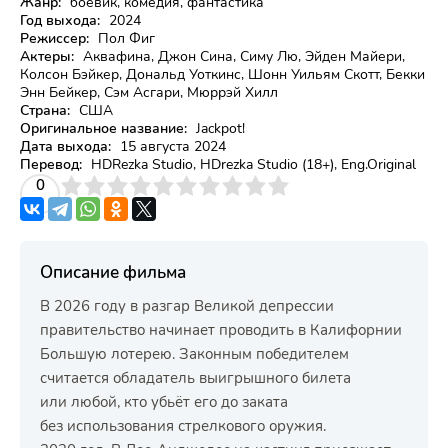
Жанр:
боевик, комедия, фантастика
Год выхода:
2024
Режиссер:
Пол Фиг
Актеры:
Аквафина, Джон Сина, Симу Лю, Эйден Майери,
Колсон Бэйкер, Дональд Уоткинс, Шонн Уильям Скотт, Бекки
Энн Бейкер, Сэм Асгари, Мюррэй Хилл
Страна:
США
Оригинальное название:
Jackpot!
Дата выхода:
15 августа 2024
Перевод:
HDRezka Studio, HDrezka Studio (18+), Eng.Original
3
4
0
5
6
7
8
9
10
Описание фильма
В 2026 году в разгар Великой депрессии
правительство начинает проводить в Калифорнии
Большую лотерею. Законным победителем
считается обладатель выигрышного билета
или любой, кто убьёт его до заката
без использования стрелкового оружия.