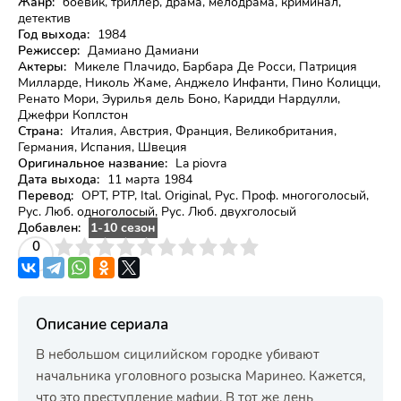
Жанр:
боевик, триллер, драма, мелодрама, криминал,
детектив
Год выхода:
1984
Режиссер:
Дамиано Дамиани
Актеры:
Микеле Плачидо, Барбара Де Росси, Патриция
Милларде, Николь Жаме, Анджело Инфанти, Пино Колицци,
Ренато Мори, Эурилья дель Боно, Каридди Нардулли,
Джефри Коплстон
Страна:
Италия, Австрия, Франция, Великобритания,
Германия, Испания, Швеция
Оригинальное название:
La piovra
Дата выхода:
11 марта 1984
Перевод:
ОРТ, РТР, Ital. Original, Рус. Проф. многоголосый,
Рус. Люб. одноголосый, Рус. Люб. двухголосый
Добавлен:
1-10 сезон
3
4
0
5
6
7
8
9
10
Описание сериала
В небольшом сицилийском городке убивают
начальника уголовного розыска Маринео. Кажется,
что это преступление мафии. В тот же день