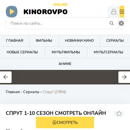
.ONLINE
KINOROVPO
ГЛАВНАЯ
ФИЛЬМЫ
НОВИНКИ КИНО
СЕРИАЛЫ
НОВЫЕ СЕРИАЛЫ
МУЛЬТФИЛЬМЫ
МУЛЬТСЕРИАЛЫ
АНИМЕ
Главная
»
Сериалы
» Спрут (1984)
7.8
8.4
СПРУТ 1-10 СЕЗОН СМОТРЕТЬ ОНЛАЙН
СМОТРЕТЬ
16+