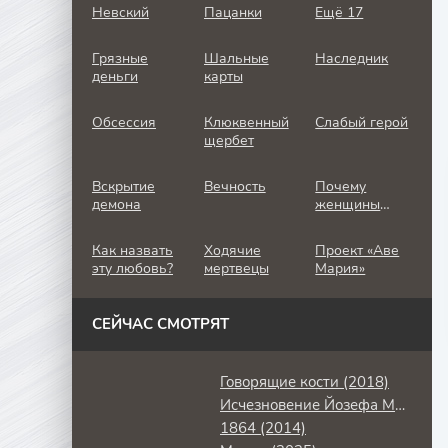
Невский
Пацанки
Ещё 17
Грязные
Шальные
Наследник
деньги
карты
Обсессия
Клюквенный
Слабый герой
щербет
Вскрытие
Вечность
Почему
демона
женщины
убивают
Как назвать
Ходячие
Проект «Аве
эту любовь?
мертвецы
Мария»
СЕЙЧАС СМОТРЯТ
Говорящие кости (2018)
Исчезновение Йозефа Менгеле (2025)
1864 (2014)