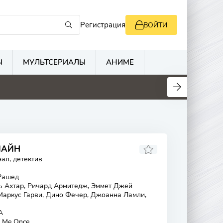
Регистрация
ВОЙТИ
Ы
МУЛЬТСЕРИАЛЫ
АНИМЕ
ЛАЙН
ал, детектив
Рашед
 Ахтар, Ричард Армитедж, Эммет Джей
 Маркус Гарви, Дино Фечер, Джоанна Ламли,
А
 Me Once