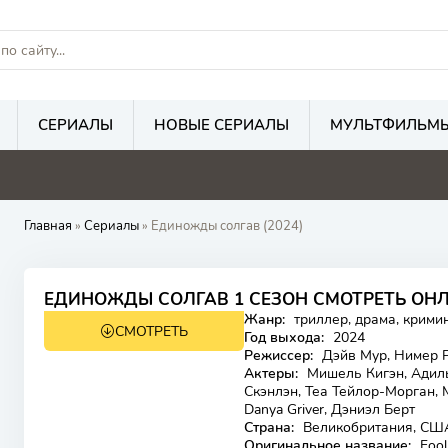
СЕРИАЛЫ
НОВЫЕ СЕРИАЛЫ
МУЛЬТФИЛЬМ
Главная
»
Сериалы
» Единожды солгав (2024)
6.8
6.8
ЕДИНОЖДЫ СОЛГАВ 1 СЕЗОН СМОТРЕТЬ ОН
Жанр:
триллер, драма, кримин
СМОТРЕТЬ
Год выхода:
2024
Режиссер:
Дэйв Мур, Нимер 
Актеры:
Мишель Кигэн, Адиль
Скэнлэн, Теа Тейлор-Морган,
Danya Griver, Дэниэл Берт
Страна:
Великобритания, СШ
Оригинальное название:
Fool