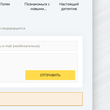
Голяк
Познакомься с
Настоящий
новыми
детектив
обстоятельства
ми
и модерируются
ОТПРАВИТЬ