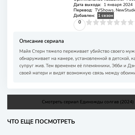
Дата выхода:
1 января 2024
Перевод:
TVShows, NewStudio,
Добавлен:
1 сезон
0
1
2
3
4
0
5
6
7
8
9
10
Описание сериала
Майя Стерн тяжело переживает убийство своего м
обнаруживает на камере, установленной в детской, к
супруг жив. Тем временем её племянники, Эбби и Дэ
своей матери и видят возможную связь между обоим
Смотреть сериал Единожды солгав (2024) 
ЧТО ЕЩЕ ПОСМОТРЕТЬ