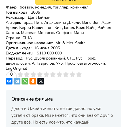
18+
Жанр:
боевик, комедия, триллер, криминал
Год выхода:
2005
Режиссер:
Даг Лайман
Актеры:
Брэд Питт, Анджелина Джоли, Винс Вон, Адам
Броди, Керри Вашингтон, Кит Дэвид, Крис Вайц, Рэйчел
Хантли, Мишель Монахэн, Стефани Марч
Страна:
США
Оригинальное название:
Mr. & Mrs. Smith
Дата выхода:
16 июня 2005
Бюджет ленты:
$110 000 000
Перевод:
Рус. Дублированный, СТС, Рус. Проф.
двухголосый, А. Гаврилов, Укр. Проф. багатоголосий,
Eng.Original
3
4
0
5
6
7
8
9
10
Описание фильма
Джон и Джейн женаты не так давно, но уже
устали от брака. Им кажется, что они знают друг о
друге всё. Но есть кое-что, что каждый