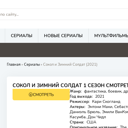
СЕРИАЛЫ
НОВЫЕ СЕРИАЛЫ
МУЛЬТФИЛЬМ
Главная
»
Сериалы
» Сокол и Зимний Солдат (2021)
6.2
7.1
СОКОЛ И ЗИМНИЙ СОЛДАТ 1 СЕЗОН СМОТРЕ
Жанр:
фантастика, боевик, д
СМОТРЕТЬ
Год выхода:
2021
Режиссер:
Кари Скогланд
Актеры:
Энтони Маки, Себасти
Даниэль Брюль, Эмили ВанКэм
Касумба, Дон Чидл
Страна:
США
Оригинальное название:
The 