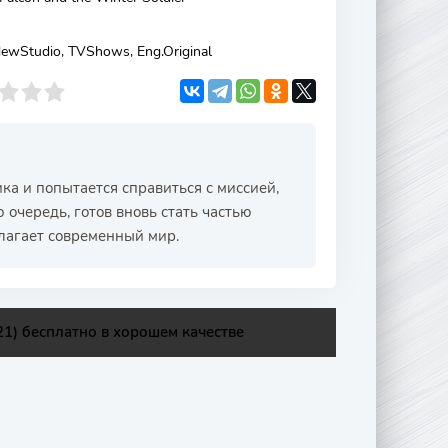
NewStudio, TVShows, Eng.Original
а и попытается справиться с миссией,
 очередь, готов вновь стать частью
длагает современный мир.
1) бесплатно в хорошем качестве