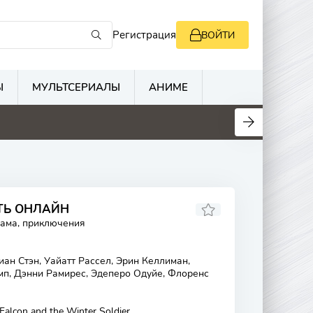
Регистрация
ВОЙТИ
Ы
МУЛЬТСЕРИАЛЫ
АНИМЕ
ТЬ ОНЛАЙН
рама, приключения
ан Стэн, Уайатт Рассел, Эрин Келлиман,
п, Дэнни Рамирес, Эдеперо Одуйе, Флоренс
Falcon and the Winter Soldier