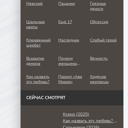
Невский
Пацанки
Грязные
деньги
Шальные
Ещё 17
Обсессия
карты
Клюквенный
Наследник
Слабый герой
щербет
Вскрытие
Почему
Вечность
демона
женщины
убивают
Как назвать
Проект «Аве
Ходячие
эту любовь?
Мария»
мертвецы
СЕЙЧАС СМОТРЯТ
Ксено (2025)
Как назвать эту любовь? (2011)
Сальмокчи (2026)