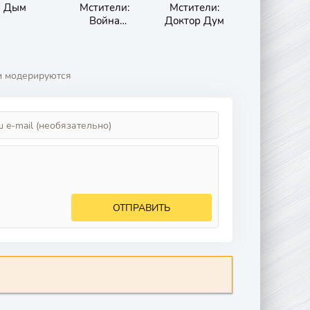
Дым
Мстители:
Мстители:
Война
Доктор Дум
бесконечности
и модерируются
ОТПРАВИТЬ