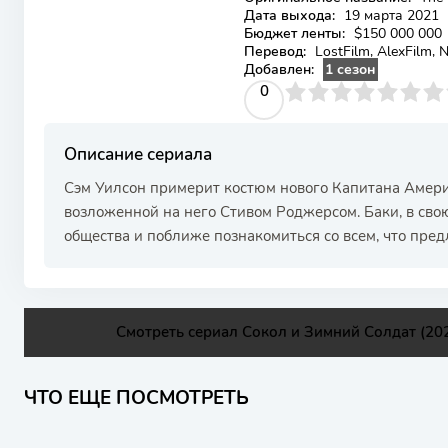
Дата выхода:
19 марта 2021
Бюджет ленты:
$150 000 000
Перевод:
LostFilm, AlexFilm, 
Добавлен:
1 сезон
0
1
2
3
4
0
5
6
7
8
9
10
Описание сериала
Сэм Уилсон примерит костюм нового Капитана Америк
возложенной на него Стивом Роджерсом. Баки, в свою
общества и поближе познакомиться со всем, что пре
Смотреть сериал Сокол и Зимний Солдат (202
ЧТО ЕЩЕ ПОСМОТРЕТЬ