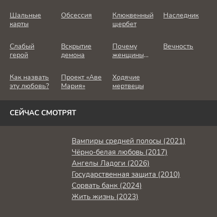
Шальные
Обсессия
Клюквенный
Наследник
карты
щербет
Слабый
Вскрытие
Почему
Вечность
герой
демона
женщины
убивают
Как назвать
Проект «Аве
Ходячие
эту любовь?
Мария»
мертвецы
СЕЙЧАС СМОТРЯТ
Вампиры средней полосы (2021)
Чёрно-белая любовь (2017)
Ангелы Ладоги (2026)
Государственная защита (2010)
Сорвать банк (2024)
Жить жизнь (2023)