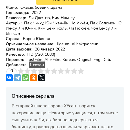
18+
HD
Жанр:
ужасы, боевик, драма
Год выхода:
2022
Режиссер:
Ли Джэ-гю, Ким Нам-су
Актеры:
Пак Чи-ху, Юн Чхан-ён, Чо И-хён, Пак Соломон, Ю
Ин-су, Ли Ю-ми, Ким Бён-чхоль, Ли Гю-хён, Чон Бэ-су, Ли
Ын-сэм
Страна:
Корея Южная
Оригинальное название:
Jigeum uri hakgyoneun
Дата выхода:
28 января 2022
Качество:
HD (720, 1080)
Перевод:
LostFilm, AlexFilm, Korean. Original, Eng. Dub.
Добавлен:
1 сезон
3
4
0
5
6
7
8
9
10
Описание сериала
В старшей школе города Хёсан творятся
нехорошие вещи. Некоторые учащиеся, в том числе
сын учителя Ли, стабильно подвергаются
буллингу, а руководство школы закрывает на это