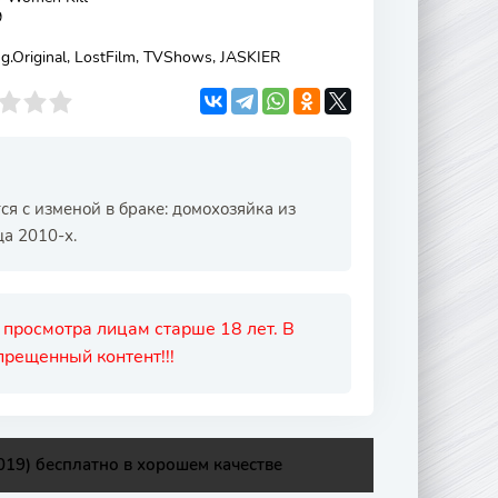
9
ng.Original, LostFilm, TVShows, JASKIER
я с изменой в браке: домохозяйка из
ца 2010-х.
 просмотра лицам старше 18 лет. В
рещенный контент!!!
19) бесплатно в хорошем качестве