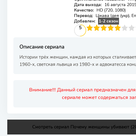
Дата выхода:
16 августа 201
Качество:
HD (720, 1080)
Перевод:
Цікава Ідея (укр), E
Добавлен:
1-2 сезон
50
1
2
3
4
5
5
6
7
8
9
10
Описание сериала
Истории трёх женщин, каждая из которых сталкиваетс
1960-х, светская львица из 1980-х и адвокатесса кон
Внимание!!! Данный сериал предназначен для
сериале может содержаться зап
Смотреть сериал Почему женщины убивают (20