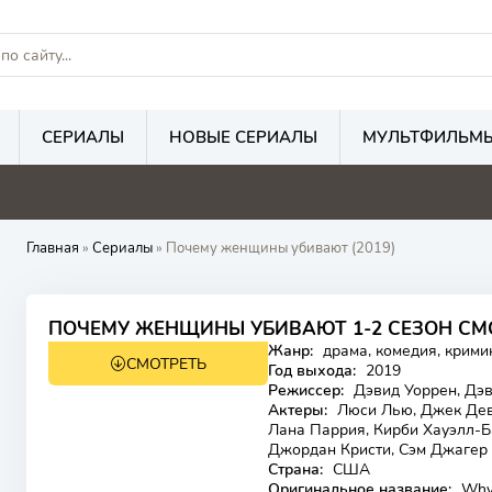
СЕРИАЛЫ
НОВЫЕ СЕРИАЛЫ
МУЛЬТФИЛЬМ
Главная
»
Сериалы
» Почему женщины убивают (2019)
8.2
8.3
ПОЧЕМУ ЖЕНЩИНЫ УБИВАЮТ 1-2 СЕЗОН СМ
Жанр:
драма, комедия, крими
СМОТРЕТЬ
18+
HD
Год выхода:
2019
Режиссер:
Дэвид Уоррен, Дэв
Актеры:
Люси Лью, Джек Деве
Лана Паррия, Кирби Хауэлл-Ба
Джордан Кристи, Сэм Джагер
Страна:
США
Оригинальное название:
Why 