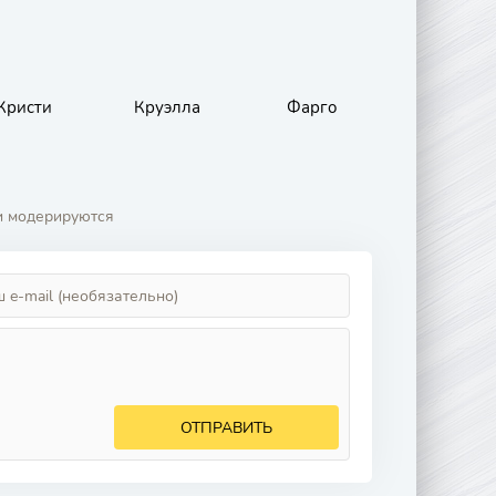
Кристи
Круэлла
Фарго
и модерируются
ОТПРАВИТЬ