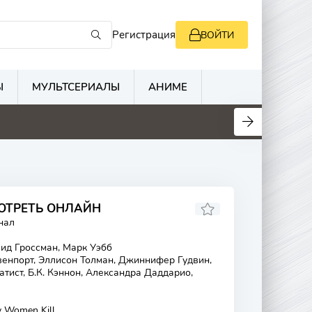
Регистрация
ВОЙТИ
Ы
МУЛЬТСЕРИАЛЫ
АНИМЕ
ОТРЕТЬ ОНЛАЙН
нал
ид Гроссман, Марк Уэбб
нпорт, Эллисон Толман, Джиннифер Гудвин,
тист, Б.К. Кэннон, Александра Даддарио,
Women Kill