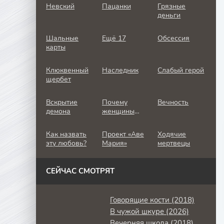
Невский
Пацанки
Грязные
деньги
Шальные
Ещё 17
Обсессия
карты
Клюквенный
Наследник
Слабый герой
щербет
Вскрытие
Почему
Вечность
демона
женщины
убивают
Как назвать
Проект «Аве
Ходячие
эту любовь?
Мария»
мертвецы
СЕЙЧАС СМОТРЯТ
Говорящие кости (2018)
В чужой шкуре (2026)
Вечерняя школа (2018)