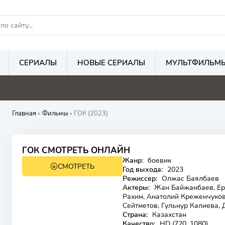
СЕРИАЛЫ
НОВЫЕ СЕРИАЛЫ
МУЛЬТФИЛЬМ
Главная
»
Фильмы
» ГОК (2023)
7.1
ГОК СМОТРЕТЬ ОНЛАЙН
Жанр:
боевик
СМОТРЕТЬ
18+
HD
Год выхода:
2023
Режиссер:
Олжас Баялбаев
Актеры:
Жан Байжанбаев, Ер
Рахим, Анатолий Креженчуков
Сейтметов, Гульнур Калиева,
Страна:
Казахстан
Качество:
HD (720, 1080)