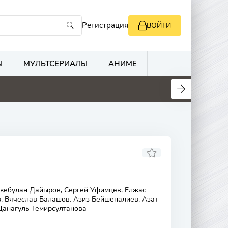
Регистрация
ВОЙТИ
Ы
МУЛЬТСЕРИАЛЫ
АНИМЕ
кебулан Дайыров, Сергей Уфимцев, Елжас
, Вячеслав Балашов, Азиз Бейшеналиев, Азат
 Данагуль Темирсултанова