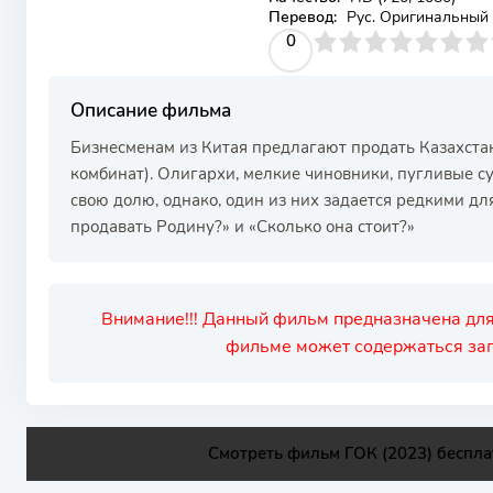
Перевод:
Рус. Оригинальный
0
1
2
3
4
0
5
6
7
8
9
10
Описание фильма
Бизнесменам из Китая предлагают продать Казахста
комбинат). Олигархи, мелкие чиновники, пугливые су
свою долю, однако, один из них задается редкими д
продавать Родину?» и «Сколько она стоит?»
Внимание!!! Данный фильм предназначена для
фильме может содержаться зап
Смотреть фильм ГОК (2023) беспла