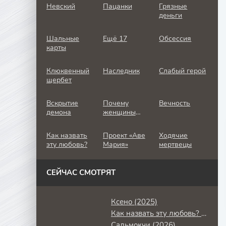
Невский
Пацанки
Грязные
деньги
Шальные
Ещё 17
Обсессия
карты
Клюквенный
Наследник
Слабый герой
щербет
Вскрытие
Почему
Вечность
демона
женщины
убивают
Как назвать
Проект «Аве
Ходячие
эту любовь?
Мария»
мертвецы
СЕЙЧАС СМОТРЯТ
Ксено (2025)
Как назвать эту любовь? (2011)
Сальмокчи (2026)