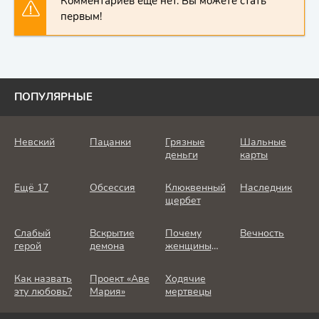
Комментариев еще нет. Вы можете стать
первым!
ПОПУЛЯРНЫЕ
Невский
Пацанки
Грязные
Шальные
деньги
карты
Ещё 17
Обсессия
Клюквенный
Наследник
щербет
Слабый
Вскрытие
Почему
Вечность
герой
демона
женщины
убивают
Как назвать
Проект «Аве
Ходячие
эту любовь?
Мария»
мертвецы