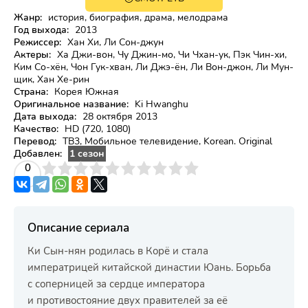
18+
HD
Жанр:
история, биография, драма, мелодрама
Год выхода:
2013
Режиссер:
Хан Хи, Ли Сон-джун
Актеры:
Ха Джи-вон, Чу Джин-мо, Чи Чхан-ук, Пэк Чин-хи,
Ким Со-хён, Чон Гук-хван, Ли Джэ-ён, Ли Вон-джон, Ли Мун-
щик, Хан Хе-рин
Страна:
Корея Южная
Оригинальное название:
Ki Hwanghu
Дата выхода:
28 октября 2013
Качество:
HD (720, 1080)
Перевод:
ТВ3, Мобильное телевидение, Korean. Original
Добавлен:
1 сезон
3
4
0
5
6
7
8
9
10
Описание сериала
Ки Сын-нян родилась в Корё и стала
императрицей китайской династии Юань. Борьба
с соперницей за сердце императора
и противостояние двух правителей за её