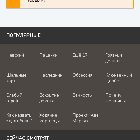
первым!
ПОПУЛЯРНЫЕ
Невский
Пацанки
Ещё 17
Грязные
деньги
Шальные
Наследник
Обсессия
Клюквенный
карты
щербет
Слабый
Вскрытие
Вечность
Почему
герой
демона
женщины
убивают
Как назвать
Ходячие
Проект «Аве
эту любовь?
мертвецы
Мария»
СЕЙЧАС СМОТРЯТ