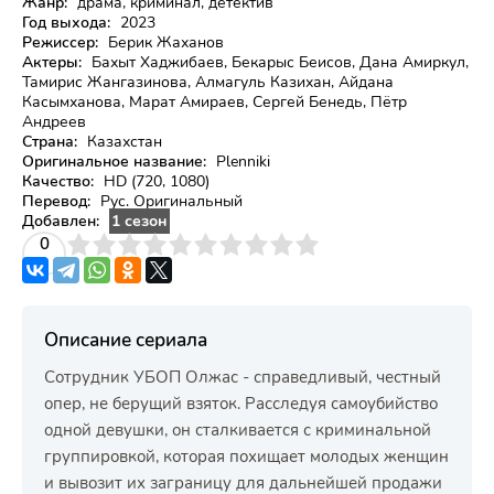
Жанр:
драма, криминал, детектив
Год выхода:
2023
Режиссер:
Берик Жаханов
Актеры:
Бахыт Хаджибаев, Бекарыс Беисов, Дана Амиркул,
Тамирис Жангазинова, Алмагуль Казихан, Айдана
Касымханова, Марат Амираев, Сергей Бенедь, Пётр
Андреев
Страна:
Казахстан
Оригинальное название:
Plenniki
Качество:
HD (720, 1080)
Перевод:
Рус. Оригинальный
Добавлен:
1 сезон
3
4
0
5
6
7
8
9
10
Описание сериала
Сотрудник УБОП Олжас - справедливый, честный
опер, не берущий взяток. Расследуя самоубийство
одной девушки, он сталкивается с криминальной
группировкой, которая похищает молодых женщин
и вывозит их заграницу для дальнейшей продажи