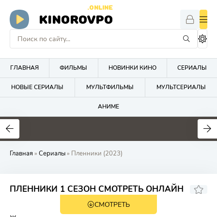
.ONLINE
KINOROVPO
ГЛАВНАЯ
ФИЛЬМЫ
НОВИНКИ КИНО
СЕРИАЛЫ
НОВЫЕ СЕРИАЛЫ
МУЛЬТФИЛЬМЫ
МУЛЬТСЕРИАЛЫ
АНИМЕ
Главная
»
Сериалы
» Пленники (2023)
8.3
ПЛЕННИКИ 1 СЕЗОН СМОТРЕТЬ ОНЛАЙН
СМОТРЕТЬ
18+
HD