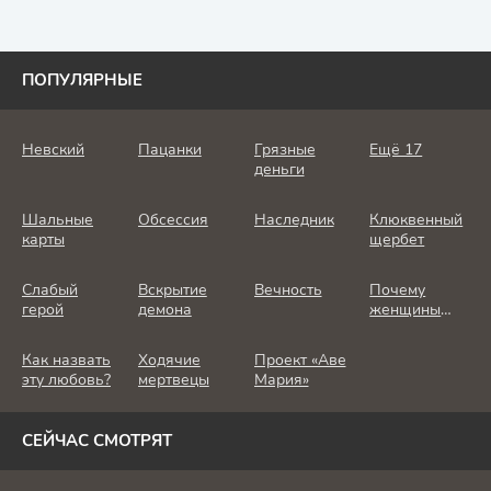
ПОПУЛЯРНЫЕ
Невский
Пацанки
Грязные
Ещё 17
деньги
Шальные
Обсессия
Наследник
Клюквенный
карты
щербет
Слабый
Вскрытие
Вечность
Почему
герой
демона
женщины
убивают
Как назвать
Ходячие
Проект «Аве
эту любовь?
мертвецы
Мария»
СЕЙЧАС СМОТРЯТ