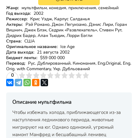
0+
Жанр:
мультфильм, комедия, приключения, семейный
Год выхода:
2002
Режиссер:
Крис Уэдж, Карлус Салданья
Актеры:
Рэй Романо, Джон Легуизамо, Дэнис Лири, Горан
Вишнич, Джек Блэк, Седрик «Развлекатель», Стивен Рут,
Дидрих Бадер, Алан Тьюдик, Лорри Бэгли
Страна:
США
Оригинальное название:
Ice Age
Дата выхода:
21 августа 2002
Бюджет ленты:
$59 000 000
Перевод:
Рус. Дублированный, Киномания, Eng.Original, Eng.
Orig. with Commentary, Укр. Дубльований
3
4
0
5
6
7
8
9
10
Описание мультфильма
Чтобы избежать холода, приближающегося из-за
наступления ледникового периода, животные
мигрируют на юг. Однако одинокий, угрюмый
мамонт Манфред и бесшабашный ленивец