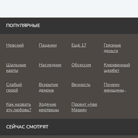
ПОПУЛЯРНЫЕ
Невский
Пацанки
Ещё 17
Грязные
деньги
Шальные
Наследник
Обсессия
Клюквенный
карты
щербет
Слабый
Вскрытие
Вечность
Почему
герой
демона
женщины
убивают
Как назвать
Ходячие
Проект «Аве
эту любовь?
мертвецы
Мария»
СЕЙЧАС СМОТРЯТ