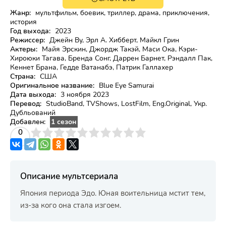
18+
Жанр:
мультфильм, боевик, триллер, драма, приключения,
история
Год выхода:
2023
Режиссер:
Джейн Ву, Эрл А. Хибберт, Майкл Грин
Актеры:
Майя Эрскин, Джордж Такэй, Маси Ока, Кэри-
Хироюки Тагава, Бренда Сонг, Даррен Барнет, Рэндалл Пак,
Кеннет Брана, Гедде Ватанабэ, Патрик Галлахер
Страна:
США
Оригинальное название:
Blue Eye Samurai
Дата выхода:
3 ноября 2023
Перевод:
StudioBand, TVShows, LostFilm, Eng.Original, Укр.
Дубльований
Добавлен:
1 сезон
3
4
0
5
6
7
8
9
10
Описание мультсериала
Япония периода Эдо. Юная воительница мстит тем,
из-за кого она стала изгоем.