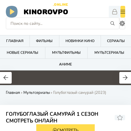
.ONLINE
KINOROVPO
ГЛАВНАЯ
ФИЛЬМЫ
НОВИНКИ КИНО
СЕРИАЛЫ
НОВЫЕ СЕРИАЛЫ
МУЛЬТФИЛЬМЫ
МУЛЬТСЕРИАЛЫ
АНИМЕ
Главная
»
Мультсериалы
» Голубоглазый самурай (2023)
ГОЛУБОГЛАЗЫЙ САМУРАЙ 1 СЕЗОН
8.2
8.7
СМОТРЕТЬ ОНЛАЙН
СМОТРЕТЬ