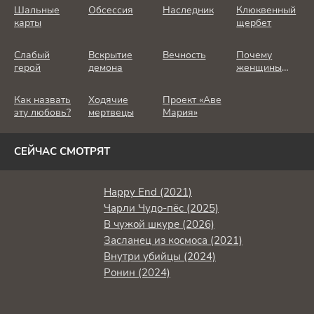
Шальные
Обсессия
Наследник
Клюквенный
карты
щербет
Слабый
Вскрытие
Вечность
Почему
герой
демона
женщины
убивают
Как назвать
Ходячие
Проект «Аве
эту любовь?
мертвецы
Мария»
СЕЙЧАС СМОТРЯТ
Happy End (2021)
Чарли Чудо-пёс (2025)
В чужой шкуре (2026)
Засланец из космоса (2021)
Внутри убийцы (2024)
Ронин (2024)