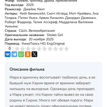
Жанр:
боевик, триллер, драма, приключения
Год выхода:
2025
Режиссер:
Джеймс Кент
Актеры:
Кейт Бекинсейл, Скотт Иствуд, Мэтт Крэйвен, Ана
Голджа, Патен Хьюз, Арвин Кананян, Джордан Дювиньо,
Роберт Фарриор, Талия Ассераф, Маддалена Валлекки
Уильямс
Страна:
США, Великобритания
Оригинальное название:
Stolen Girl
Дата выхода:
20 ноября 2025
Перевод:
КиноПоиск HD, Eng.Original
3
4
0
5
6
7
8
9
10
Описание фильма
Мара в одиночку воспитывает любимую дочь, а ее
бывший муж Карим время от времени забирает
малышку на выходные. Однажды дочь пропадает,
а Мара узнает, что Карим тайно вывез ее на свою
родину в Сирию. Много лет обивая пороги, Мара
не может вернуть дочку официальными путями.