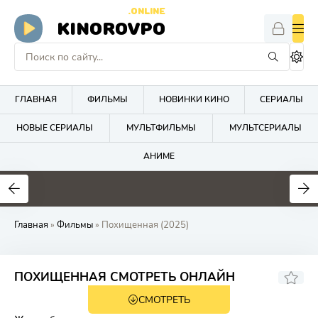
.ONLINE
KINOROVPO
ГЛАВНАЯ
ФИЛЬМЫ
НОВИНКИ КИНО
СЕРИАЛЫ
НОВЫЕ СЕРИАЛЫ
МУЛЬТФИЛЬМЫ
МУЛЬТСЕРИАЛЫ
АНИМЕ
Главная
»
Фильмы
» Похищенная (2025)
7.0
5.4
ПОХИЩЕННАЯ СМОТРЕТЬ ОНЛАЙН
СМОТРЕТЬ
18+