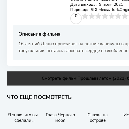
Дата выхода:
9 июля 2021
Перевод:
SDI Media, Turk.Origi
0
1
2
3
4
0
5
6
7
8
9
10
Описание фильма
16-летний Дениз приезжает на летние каникулы в п
треугольник, пытаясь завоевать сердце возлюбленной
Смотреть фильм Прошлым летом (2021) б
ЧТО ЕЩЕ ПОСМОТРЕТЬ
Я знаю, что вы
Глаза Черного
Сказка на
Ис
сделали
моря
острове
прошлым