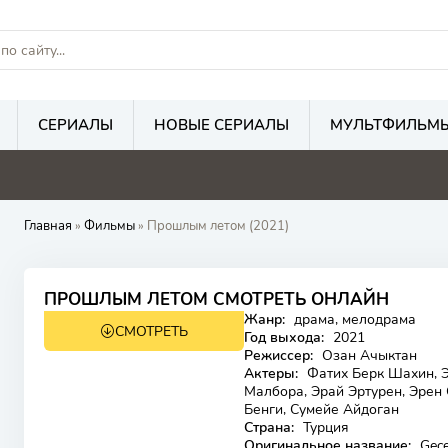
СЕРИАЛЫ
НОВЫЕ СЕРИАЛЫ
МУЛЬТФИЛЬМ
Главная
»
Фильмы
» Прошлым летом (2021)
6.2
6.2
ПРОШЛЫМ ЛЕТОМ СМОТРЕТЬ ОНЛАЙН
Жанр:
драма, мелодрама
СМОТРЕТЬ
16+
Год выхода:
2021
Режиссер:
Озан Ачыктан
Актеры:
Фатих Берк Шахин, Э
Малбора, Эрай Эртурен, Эрен О
Бенги, Сумейе Айдоган
Страна:
Турция
Оригинальное название:
Geçe