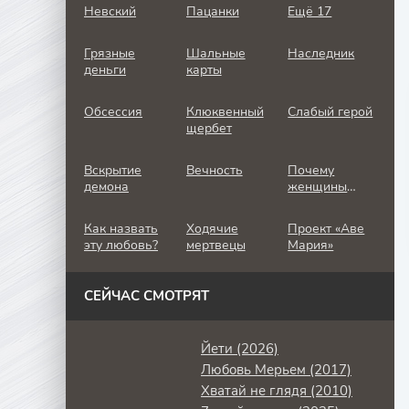
Невский
Пацанки
Ещё 17
Грязные
Шальные
Наследник
деньги
карты
Обсессия
Клюквенный
Слабый герой
щербет
Вскрытие
Вечность
Почему
демона
женщины
убивают
Как назвать
Ходячие
Проект «Аве
эту любовь?
мертвецы
Мария»
СЕЙЧАС СМОТРЯТ
Йети (2026)
Любовь Мерьем (2017)
Хватай не глядя (2010)