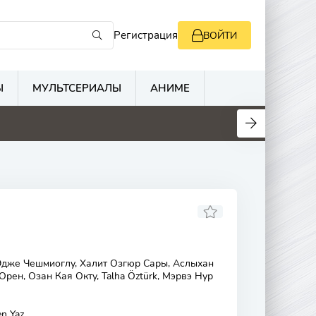
Регистрация
ВОЙТИ
Ы
МУЛЬТСЕРИАЛЫ
АНИМЕ
дже Чешмиоглу, Халит Озгюр Сары, Аслыхан
рен, Озан Кая Окту, Talha Öztürk, Мэрвэ Нур
n Yaz