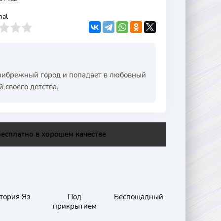
nal
рибрежный город и попадает в любовный
 своего детства.
есплатно в хорошем качестве
тория Яз
Под
Беспощадный
прикрытием