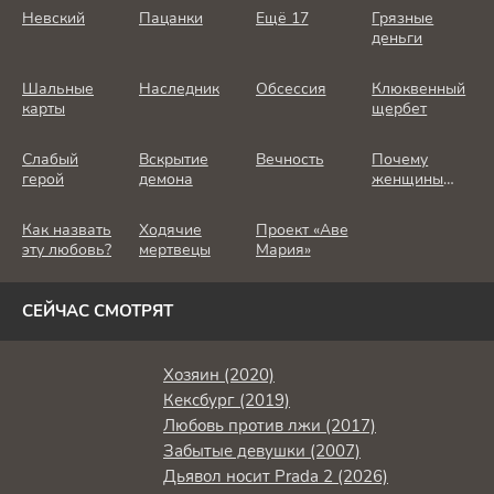
Невский
Пацанки
Ещё 17
Грязные
деньги
Шальные
Наследник
Обсессия
Клюквенный
карты
щербет
Слабый
Вскрытие
Вечность
Почему
герой
демона
женщины
убивают
Как назвать
Ходячие
Проект «Аве
эту любовь?
мертвецы
Мария»
СЕЙЧАС СМОТРЯТ
Хозяин (2020)
Кексбург (2019)
Любовь против лжи (2017)
Забытые девушки (2007)
Дьявол носит Prada 2 (2026)