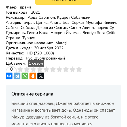
HD
Жанр:
драма
Год выхода:
2021
Режиссер:
Арда Саригюн, Кудрет Сабанджи
Актеры:
Бурак Дениз, Алина Боз, Серхат Мустафа Кылыч,
Сайгын Сойсал, Дженгиз Сезгин, Синем Акиол, Тюркю Су
Демирель, Гизем Кала, Несрин Йылмаз, Bedriye Roza Çelik
Страна:
Турция
Оригинальное название:
Maraşlı
Дата выхода:
30 ноября 2022
Качество:
HD (720, 1080)
Перевод:
Рус. Дублированный
Добавлен:
1 сезон
3
4
0
5
6
7
8
9
10
Описание сериала
Бывший спецназовец Джелал работает в книжном
магазине и воспитывает дочь. Однажды он спасает
Махур, девушку из богатой семьи, и с этого
момента его жизнь полностью меняется.