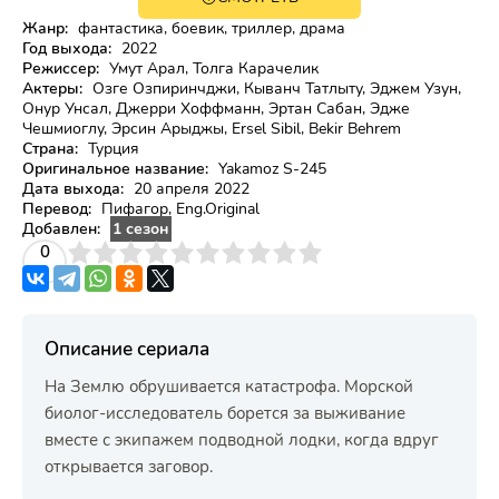
16+
Жанр:
фантастика, боевик, триллер, драма
Год выхода:
2022
Режиссер:
Умут Арал, Толга Карачелик
Актеры:
Озге Озпиринчджи, Кыванч Татлыту, Эджем Узун,
Онур Унсал, Джерри Хоффманн, Эртан Сабан, Эдже
Чешмиоглу, Эрсин Арыджы, Ersel Sibil, Bekir Behrem
Страна:
Турция
Оригинальное название:
Yakamoz S-245
Дата выхода:
20 апреля 2022
Перевод:
Пифагор, Eng.Original
Добавлен:
1 сезон
3
4
0
5
6
7
8
9
10
Описание сериала
На Землю обрушивается катастрофа. Морской
биолог-исследователь борется за выживание
вместе с экипажем подводной лодки, когда вдруг
открывается заговор.