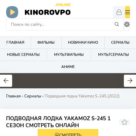
.ONLINE
KINOROVPO
ГЛАВНАЯ
ФИЛЬМЫ
НОВИНКИ КИНО
СЕРИАЛЫ
НОВЫЕ СЕРИАЛЫ
МУЛЬТФИЛЬМЫ
МУЛЬТСЕРИАЛЫ
АНИМЕ
Главная
»
Сериалы
» Подводная лодка Yakamoz S-245 (2022)
ПОДВОДНАЯ ЛОДКА YAKAMOZ S-245 1
6.3
6.2
СЕЗОН СМОТРЕТЬ ОНЛАЙН
СМОТРЕТЬ