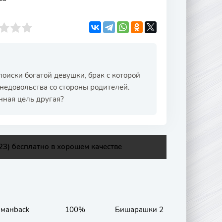
оиски богатой девушки, брак с которой
недовольства со стороны родителей.
нная цель другая?
3) бесплатно в хорошем качестве
манback
100%
Бишарашки 2