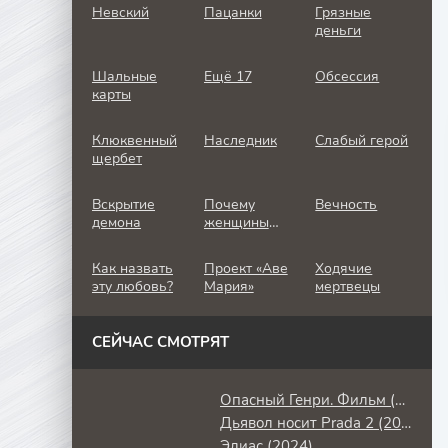
Невский
Пацанки
Грязные
деньги
Шальные
Ещё 17
Обсессия
карты
Клюквенный
Наследник
Слабый герой
щербет
Вскрытие
Почему
Вечность
демона
женщины
убивают
Как назвать
Проект «Аве
Ходячие
эту любовь?
Мария»
мертвецы
СЕЙЧАС СМОТРЯТ
Опасный Генри. Фильм (2025)
Дьявол носит Prada 2 (2026)
Элиас (2024)