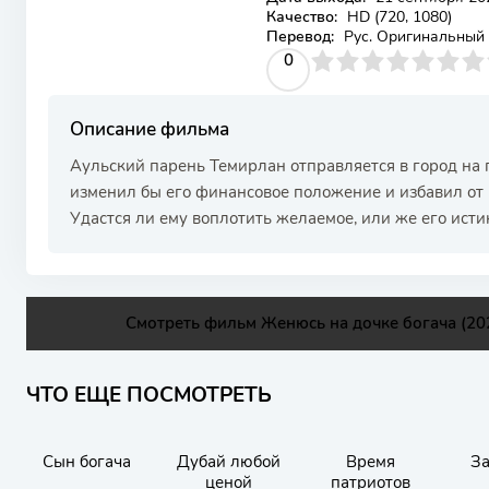
Качество:
HD (720, 1080)
Перевод:
Рус. Оригинальный
0
1
2
3
4
0
5
6
7
8
9
10
Описание фильма
Аульский парень Темирлан отправляется в город на п
изменил бы его финансовое положение и избавил от 
Удастся ли ему воплотить желаемое, или же его исти
Смотреть фильм Женюсь на дочке богача (202
ЧТО ЕЩЕ ПОСМОТРЕТЬ
Сын богача
Дубай любой
Время
За
ценой
патриотов