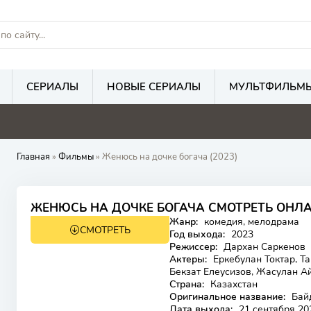
СЕРИАЛЫ
НОВЫЕ СЕРИАЛЫ
МУЛЬТФИЛЬМ
Главная
»
Фильмы
» Женюсь на дочке богача (2023)
7.3
ЖЕНЮСЬ НА ДОЧКЕ БОГАЧА СМОТРЕТЬ ОНЛ
Жанр:
комедия, мелодрама
СМОТРЕТЬ
12+
HD
Год выхода:
2023
Режиссер:
Дархан Саркенов
Актеры:
Еркебулан Токтар, Т
Бекзат Елеусизов, Жасулан А
Страна:
Казахстан
Оригинальное название:
Бай
Дата выхода:
21 сентября 20