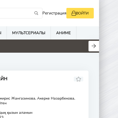
Регистрация
ВОЙТИ
Ы
МУЛЬТСЕРИАЛЫ
АНИМЕ
АЙН
амирис Жангазинова, Акерке Назарбекова,
йтен
дың қызын аламын
23