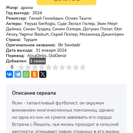
Жанр:
драма
Год выхода:
2024
Режиссер:
Гюнай Гюнайдын, Осман Ташчи
Актеры:
Feyyaz Serifoglu, Суде Зюлал Гюлер, Экин Мерт
Даймаз, Синан Тузджу, Синем Озтюрк, Догукан Полат, Ekin
Aksoy, Yagmur Baskurt, Серай Гёзлер, Мохаммад Джангёрен
Страна:
Турция
Оригинальное название:
Bir Sevdadir
Дата выхода:
31 января 2024
Перевод:
AlisaDirilis, DiziDenizi
Добавлен:
1 сезон
3
4
0
5
6
7
8
9
10
Описание сериала
Ясин - талантливый футболист, он окружен
вниманием многочисленных поклонниц, однако
ни одна из них не сумела завоевать его сердце.
Встреча с Йешиль, чья жизнь проходит в сельской
местности, открывает новую страницу в его жизни.