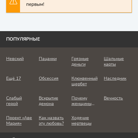
первым!
ПОПУЛЯРНЫЕ
Невский
Пацанки
Грязные
Шальные
деньги
карты
Ещё 17
Обсессия
Клюквенный
Наследник
щербет
Слабый
Вскрытие
Почему
Вечность
герой
демона
женщины
убивают
Проект «Аве
Как назвать
Ходячие
Мария»
эту любовь?
мертвецы